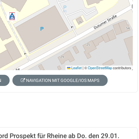
Leaflet
|
©
OpenStreetMap
contributors
N
NAVIGATION MIT GOOGLE/IOS MAPS
rd Prospekt für Rheine ab Do. den 29.01.