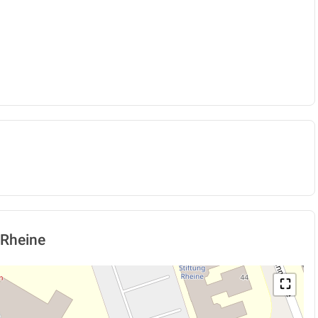
 Rheine
⛶