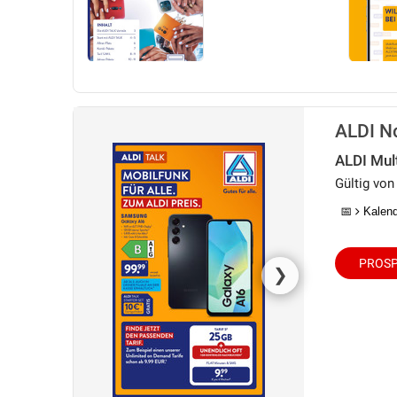
ALDI No
ALDI Mul
Gültig von 
📅
Kalende
PROSP
❯