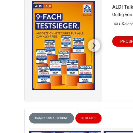
ALDI Tal
Gültig von
📅
Kalende
PROSP
❯
HANDY & SMARTPHONE
ALDI TALK