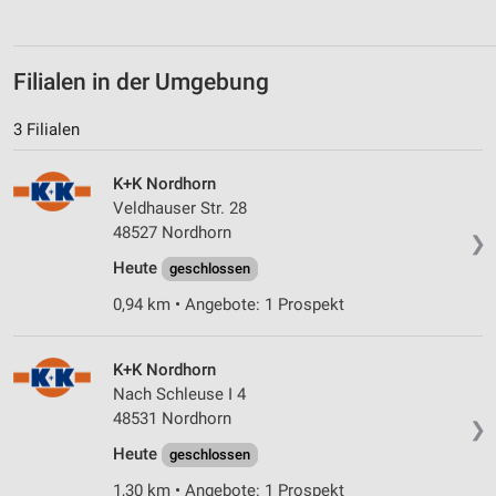
Analyse von Zielgruppen durch Statistiken oder
Kombinationen von Daten aus verschiedenen
Quellen
Filialen in der Umgebung
Entwicklung und Verbesserung der Angebote
3 Filialen
Verwendung reduzierter Daten zur Auswahl von
K+K Nordhorn
Inhalten
Veldhauser Str. 28
IAB-Besonderheiten:
48527 Nordhorn
❯
Verwendung genauer Standortdaten
Heute
geschlossen
Geräte anhand von aktiv angeforderten
0,94 km • Angebote: 1 Prospekt
Informationen identifizieren
Nicht-IAB-Verarbeitungszwecke:
K+K Nordhorn
Notwendig
Nach Schleuse I 4
48531 Nordhorn
❯
Performance
Heute
geschlossen
Funktional
1,30 km • Angebote: 1 Prospekt