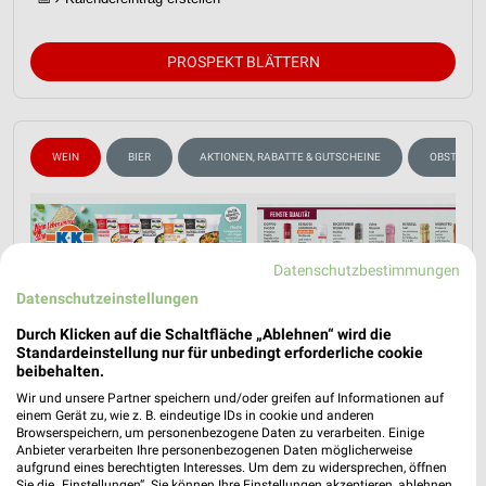
PROSPEKT BLÄTTERN
WEIN
BIER
AKTIONEN, RABATTE & GUTSCHEINE
OBST & GE
Datenschutzbestimmungen
Datenschutzeinstellungen
Durch Klicken auf die Schaltfläche „Ablehnen“ wird die
Standardeinstellung nur für unbedingt erforderliche cookie
beibehalten.
Wir und unsere Partner speichern und/oder greifen auf Informationen auf
einem Gerät zu, wie z. B. eindeutige IDs in cookie und anderen
Browserspeichern, um personenbezogene Daten zu verarbeiten. Einige
Anbieter verarbeiten Ihre personenbezogenen Daten möglicherweise
aufgrund eines berechtigten Interesses. Um dem zu widersprechen, öffnen
Sie die „Einstellungen“. Sie können Ihre Einstellungen akzeptieren, ablehnen