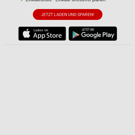
IAB-Verarbeitungszwecke:
JETZT LADEN UND SPAREN!
Speichern von oder Zugriff auf Informationen
auf einem Endgerät
Verwendung reduzierter Daten zur Auswahl von
Werbeanzeigen
Erstellung von Profilen für personalisierte
Werbung
Verwendung von Profilen zur Auswahl
personalisierter Werbung
Erstellung von Profilen zur Personalisierung
von Inhalten
Verwendung von Profilen zur Auswahl
personalisierter Inhalte
Messung der Werbeleistung
Messung der Performance von Inhalten