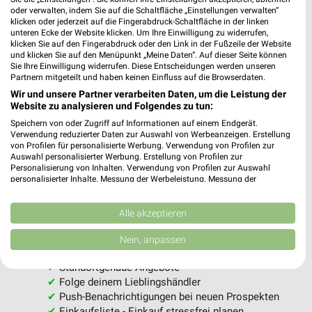
oder verwalten, indem Sie auf die Schaltfläche „Einstellungen verwalten“
klicken oder jederzeit auf die Fingerabdruck-Schaltfläche in der linken
unteren Ecke der Website klicken. Um Ihre Einwilligung zu widerrufen,
Jetzt alle "Wein" Themen entdecken!
klicken Sie auf den Fingerabdruck oder den Link in der Fußzeile der Website
und klicken Sie auf den Menüpunkt „Meine Daten“. Auf dieser Seite können
Sie Ihre Einwilligung widerrufen. Diese Entscheidungen werden unseren
Partnern mitgeteilt und haben keinen Einfluss auf die Browserdaten.
Wir und unsere Partner verarbeiten Daten, um die Leistung der
MEHR PROSPEKTE
Website zu analysieren und Folgendes zu tun:
Speichern von oder Zugriff auf Informationen auf einem Endgerät.
Verwendung reduzierter Daten zur Auswahl von Werbeanzeigen. Erstellung
von Profilen für personalisierte Werbung. Verwendung von Profilen zur
Auswahl personalisierter Werbung. Erstellung von Profilen zur
Personalisierung von Inhalten. Verwendung von Profilen zur Auswahl
personalisierter Inhalte. Messung der Werbeleistung. Messung der
Performance von Inhalten. Analyse von Zielgruppen durch Statistiken oder
weekli - Prospekte & Angebote App
Kombinationen von Daten aus verschiedenen Quellen. Entwicklung und
Verbesserung der Angebote. Verwendung reduzierter Daten zur Auswahl
Alle akzeptieren
Alle K+K Angebote immer griffbereit – mit der kostenlosen
von Inhalten.
Daten können außerhalb der Europäischen Union weitergegeben und in die
weekli App für iOS & Android.
Nein, anpassen
USA gesendet werden.
Ihre Einwilligung und die cookie Richtlinie gelten ausschließlich für diese
✔
Standortgenaue Angebote
Website/App.
✔
Folge deinem Lieblingshändler
Partnerliste anzeigen (1 IAB-Anbieter)
✔
Push-Benachrichtigungen bei neuen Prospekten
Wir nutzen Ihre Daten für folgende Zwecke:
✔
Einkaufsliste - Einkauf stressfrei planen