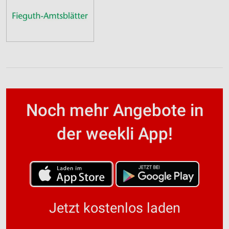
Noch mehr Angebote in
der weekli App!
Jetzt kostenlos laden