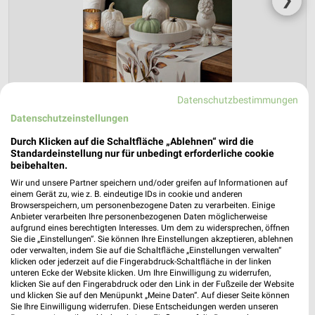
❯
Datenschutzbestimmungen
Datenschutzeinstellungen
Durch Klicken auf die Schaltfläche „Ablehnen“ wird die
NKD Prospekt für Neustadt (Weinstraße)
Standardeinstellung nur für unbedingt erforderliche cookie
beibehalten.
ab Mo. den 03.08.
Wir und unsere Partner speichern und/oder greifen auf Informationen auf
Herbstliche Deko-Woche
einem Gerät zu, wie z. B. eindeutige IDs in cookie und anderen
Browserspeichern, um personenbezogene Daten zu verarbeiten. Einige
Gültig von 03. Aug. bis 01. Sep.
Anbieter verarbeiten Ihre personenbezogenen Daten möglicherweise
aufgrund eines berechtigten Interesses. Um dem zu widersprechen, öffnen
📅
Kalendereintrag erstellen
Sie die „Einstellungen“. Sie können Ihre Einstellungen akzeptieren, ablehnen
oder verwalten, indem Sie auf die Schaltfläche „Einstellungen verwalten“
klicken oder jederzeit auf die Fingerabdruck-Schaltfläche in der linken
unteren Ecke der Website klicken. Um Ihre Einwilligung zu widerrufen,
PROSPEKT BLÄTTERN
klicken Sie auf den Fingerabdruck oder den Link in der Fußzeile der Website
und klicken Sie auf den Menüpunkt „Meine Daten“. Auf dieser Seite können
Sie Ihre Einwilligung widerrufen. Diese Entscheidungen werden unseren