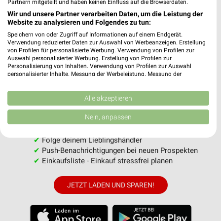
Partnern mitgeteilt und haben keinen Einfluss auf die Browserdaten.
MEHR PROSPEKTE
Wir und unsere Partner verarbeiten Daten, um die Leistung der
Website zu analysieren und Folgendes zu tun:
Speichern von oder Zugriff auf Informationen auf einem Endgerät.
Verwendung reduzierter Daten zur Auswahl von Werbeanzeigen. Erstellung
von Profilen für personalisierte Werbung. Verwendung von Profilen zur
Auswahl personalisierter Werbung. Erstellung von Profilen zur
Personalisierung von Inhalten. Verwendung von Profilen zur Auswahl
personalisierter Inhalte. Messung der Werbeleistung. Messung der
weekli - Prospekte & Angebote App
Performance von Inhalten. Analyse von Zielgruppen durch Statistiken oder
Kombinationen von Daten aus verschiedenen Quellen. Entwicklung und
Verbesserung der Angebote. Verwendung reduzierter Daten zur Auswahl
Alle akzeptieren
Alle NKD Angebote immer griffbereit – mit der kostenlosen
von Inhalten.
weekli App für iOS & Android.
Daten können außerhalb der Europäischen Union weitergegeben und in die
Nein, anpassen
USA gesendet werden.
✔
Standortgenaue Angebote
Ihre Einwilligung und die cookie Richtlinie gelten ausschließlich für diese
✔
Folge deinem Lieblingshändler
Website/App.
✔
Push-Benachrichtigungen bei neuen Prospekten
Partnerliste anzeigen (1 IAB-Anbieter)
✔
Einkaufsliste - Einkauf stressfrei planen
Wir nutzen Ihre Daten für folgende Zwecke:
IAB-Verarbeitungszwecke:
JETZT LADEN UND SPAREN!
Speichern von oder Zugriff auf Informationen
auf einem Endgerät