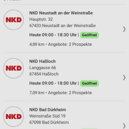
Verwendung reduzierter Daten zur Auswahl von
NKD Neustadt an der Weinstraße
Inhalten
Hauptstr. 32
67433 Neustadt an der Weinstraße
IAB-Besonderheiten:
❯
Heute 09:00 - 18:30 Uhr |
Verwendung genauer Standortdaten
Geöffnet
4,89 km • Angebote: 2 Prospekte
Geräte anhand von aktiv angeforderten
Informationen identifizieren
NKD Haßloch
Nicht-IAB-Verarbeitungszwecke:
Langgasse 66
Notwendig
67454 Haßloch
❯
Performance
Heute 09:00 - 18:00 Uhr |
Geöffnet
7,09 km • Angebote: 2 Prospekte
Funktional
Werbung
NKD Bad Dürkheim
Weinstraße Süd 19
67098 Bad Dürkheim
❯