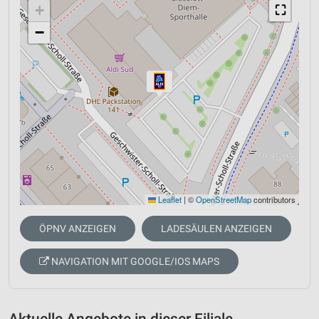
+
⛶
−
Leaflet
|
©
OpenStreetMap
contributors
ÖPNV ANZEIGEN
LADESÄULEN ANZEIGEN
NAVIGATION MIT GOOGLE/IOS MAPS
Aktuelle Angebote in dieser Filiale