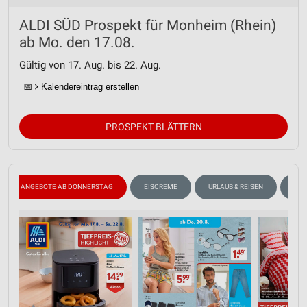
ALDI SÜD Prospekt für Monheim (Rhein)
ab Mo. den 17.08.
Gültig von 17. Aug. bis 22. Aug.
📅
Kalendereintrag erstellen
PROSPEKT BLÄTTERN
ANGEBOTE AB DONNERSTAG
EISCREME
URLAUB & REISEN
ANG