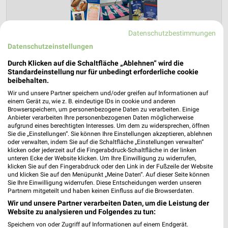
Datenschutzbestimmungen
Datenschutzeinstellungen
Durch Klicken auf die Schaltfläche „Ablehnen“ wird die
ALDI SÜD Prospekt für Monheim (Rhein)
Standardeinstellung nur für unbedingt erforderliche cookie
ab Mo. den 10.08.
beibehalten.
Wir und unsere Partner speichern und/oder greifen auf Informationen auf
Gültig von 10. Aug. bis 15. Aug.
einem Gerät zu, wie z. B. eindeutige IDs in cookie und anderen
Browserspeichern, um personenbezogene Daten zu verarbeiten. Einige
📅
Kalendereintrag erstellen
Anbieter verarbeiten Ihre personenbezogenen Daten möglicherweise
aufgrund eines berechtigten Interesses. Um dem zu widersprechen, öffnen
Sie die „Einstellungen“. Sie können Ihre Einstellungen akzeptieren, ablehnen
PROSPEKT BLÄTTERN
oder verwalten, indem Sie auf die Schaltfläche „Einstellungen verwalten“
klicken oder jederzeit auf die Fingerabdruck-Schaltfläche in der linken
unteren Ecke der Website klicken. Um Ihre Einwilligung zu widerrufen,
klicken Sie auf den Fingerabdruck oder den Link in der Fußzeile der Website
und klicken Sie auf den Menüpunkt „Meine Daten“. Auf dieser Seite können
Sie Ihre Einwilligung widerrufen. Diese Entscheidungen werden unseren
ANGEBOTE AB MONTAG
FLEISCH & WURST
AKTIONEN, RABATTE & GUTS
Partnern mitgeteilt und haben keinen Einfluss auf die Browserdaten.
Wir und unsere Partner verarbeiten Daten, um die Leistung der
Website zu analysieren und Folgendes zu tun:
Speichern von oder Zugriff auf Informationen auf einem Endgerät.