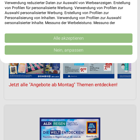
Verwendung reduzierter Daten zur Auswahl von Werbeanzeigen. Erstellung
von Profilen für personalisierte Werbung. Verwendung von Profilen zur
Auswahl personalisierter Werbung. Erstellung von Profilen zur
Personalisierung von Inhalten. Verwendung von Profilen zur Auswahl
personalisierter Inhalte. Messung der Werbeleistung. Messung der
Performance von Inhalten. Analyse von Zielgruppen durch Statistiken oder
Kombinationen von Daten aus verschiedenen Quellen. Entwicklung und
Verbesserung der Angebote. Verwendung reduzierter Daten zur Auswahl
Alle akzeptieren
von Inhalten.
Daten können außerhalb der Europäischen Union weitergegeben und in die
Nein, anpassen
USA gesendet werden.
Ihre Einwilligung und die cookie Richtlinie gelten ausschließlich für diese
Website/App.
Partnerliste anzeigen (1 IAB-Anbieter)
Wir nutzen Ihre Daten für folgende Zwecke:
Jetzt alle "Angebote ab Montag" Themen entdecken!
IAB-Verarbeitungszwecke:
Speichern von oder Zugriff auf Informationen
auf einem Endgerät
Verwendung reduzierter Daten zur Auswahl von
Werbeanzeigen
Erstellung von Profilen für personalisierte
Werbung