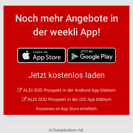
Noch mehr Angebote in
der weekli App!
Jetzt kostenlos laden
ALDI SÜD Prospekt in der Android App blättern
ALDI SÜD Prospekt in der iOS App blättern
Kostenlos im App Store erhältlich
In Kooperation mit: