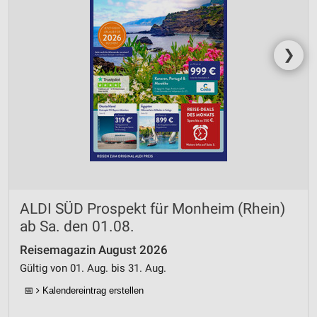
Verwendung von Profilen zur Auswahl
personalisierter Werbung
❯
Erstellung von Profilen zur Personalisierung
von Inhalten
Verwendung von Profilen zur Auswahl
personalisierter Inhalte
Messung der Werbeleistung
Messung der Performance von Inhalten
ALDI SÜD Prospekt für Monheim (Rhein)
Analyse von Zielgruppen durch Statistiken oder
Kombinationen von Daten aus verschiedenen
ab Sa. den 01.08.
Quellen
Reisemagazin August 2026
Entwicklung und Verbesserung der Angebote
Gültig von 01. Aug. bis 31. Aug.
📅
Kalendereintrag erstellen
Verwendung reduzierter Daten zur Auswahl von
Inhalten