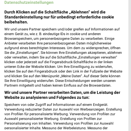
Datenschutzeinstellungen
Durch Klicken auf die Schaltfläche „Ablehnen“ wird die
Standardeinstellung nur für unbedingt erforderliche cookie
beibehalten.
Wir und unsere Partner speichern und/oder greifen auf Informationen auf
einem Gerät zu, wie z. B. eindeutige IDs in cookie und anderen
Browserspeichern, um personenbezogene Daten zu verarbeiten. Einige
Anbieter verarbeiten Ihre personenbezogenen Daten möglicherweise
aufgrund eines berechtigten Interesses. Um dem zu widersprechen, öffnen
Sie die „Einstellungen“. Sie können Ihre Einstellungen akzeptieren, ablehnen
oder verwalten, indem Sie auf die Schaltfläche „Einstellungen verwalten“
klicken oder jederzeit auf die Fingerabdruck-Schaltfläche in der linken
unteren Ecke der Website klicken. Um Ihre Einwilligung zu widerrufen,
2,3 km
25,2 km
klicken Sie auf den Fingerabdruck oder den Link in der Fußzeile der Website
Angebote ab 03.08.
Wohnen Spezial
und klicken Sie auf den Menüpunkt „Meine Daten“. Auf dieser Seite können
Noch heute gültig
Gültig bis Fr. 14.08.
Sie Ihre Einwilligung widerrufen. Diese Entscheidungen werden unseren
Partnern mitgeteilt und haben keinen Einfluss auf die Browserdaten.
Wir und unsere Partner verarbeiten Daten, um die Leistung der
XXXLutz
XXXLutz
Website zu analysieren und Folgendes zu tun:
Speichern von oder Zugriff auf Informationen auf einem Endgerät.
Verwendung reduzierter Daten zur Auswahl von Werbeanzeigen. Erstellung
von Profilen für personalisierte Werbung. Verwendung von Profilen zur
Auswahl personalisierter Werbung. Erstellung von Profilen zur
Personalisierung von Inhalten. Verwendung von Profilen zur Auswahl
personalisierter Inhalte. Messung der Werbeleistung. Messung der