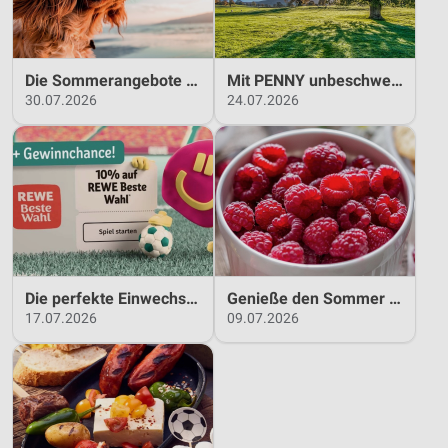
Erstellung von Profilen zur Personalisierung
von Inhalten
Verwendung von Profilen zur Auswahl
Die Sommerangebote bei DAS FUTTERHAUS!
Mit PENNY unbeschwert in den Sommer!
personalisierter Inhalte
30.07.2026
24.07.2026
Messung der Werbeleistung
Messung der Performance von Inhalten
Analyse von Zielgruppen durch Statistiken oder
Kombinationen von Daten aus verschiedenen
Quellen
Entwicklung und Verbesserung der Angebote
Die perfekte Einwechslung: Dein Fan-Bonus!*
Genieße den Sommer mit Kaufland!
17.07.2026
09.07.2026
Verwendung reduzierter Daten zur Auswahl von
Inhalten
IAB-Besonderheiten:
Verwendung genauer Standortdaten