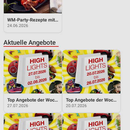
Geräte anhand von aktiv angeforderten
Informationen identifizieren
Nicht-IAB-Verarbeitungszwecke:
WM-Party-Rezepte mit REWE!
Notwendig
24.06.2026
Performance
Aktuelle Angebote
Funktional
Werbung
Top Angebote der Woche 27.07.2026 bis 02.08.2026
Top Angebote der Woche 20.07.2026 bis 26.07.2026
27.07.2026
20.07.2026