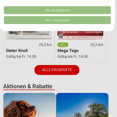
Performance von Inhalten. Analyse von Zielgruppen durch Statistiken oder
Kombinationen von Daten aus verschiedenen Quellen. Entwicklung und
Verbesserung der Angebote. Verwendung reduzierter Daten zur Auswahl
Alle akzeptieren
von Inhalten.
Daten können außerhalb der Europäischen Union weitergegeben und in die
Nein, anpassen
USA gesendet werden.
Ihre Einwilligung und die cookie Richtlinie gelten ausschließlich für diese
Website/App.
Partnerliste anzeigen (1 IAB-Anbieter)
25,2 km
25,2 km
Wir nutzen Ihre Daten für folgende Zwecke:
Dieter Knoll
Mega Tage
IAB-Verarbeitungszwecke:
Gültig bis Fr. 14.08.
Gültig bis Fr. 14.08.
Speichern von oder Zugriff auf Informationen
auf einem Endgerät
ALLE PROSPEKTE
Verwendung reduzierter Daten zur Auswahl von
Werbeanzeigen
Aktionen & Rabatte
Erstellung von Profilen für personalisierte
Werbung
Verwendung von Profilen zur Auswahl
personalisierter Werbung