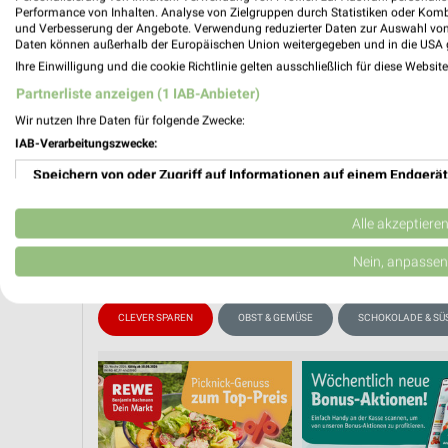
Performance von Inhalten. Analyse von Zielgruppen durch Statistiken oder Kom
und Verbesserung der Angebote. Verwendung reduzierter Daten zur Auswahl von
Daten können außerhalb der Europäischen Union weitergegeben und in die USA 
PROSP
Ihre Einwilligung und die cookie Richtlinie gelten ausschließlich für diese Websit
❯
Partnerliste anzeigen (1 IAB-Anbieter)
Wir nutzen Ihre Daten für folgende Zwecke:
IAB-Verarbeitungszwecke:
Speichern von oder Zugriff auf Informationen auf einem Endgerät
Verwendung reduzierter Daten zur Auswahl von Werbeanzeigen
Alle akzeptiere
Erstellung von Profilen für personalisierte Werbung
Nein, anpassen
Verwendung von Profilen zur Auswahl personalisierter Werbung
CLEVER SPAREN
OBST & GEMÜSE
SCHOKOLADE & SÜ
Erstellung von Profilen zur Personalisierung von Inhalten
Verwendung von Profilen zur Auswahl personalisierter Inhalte
Messung der Werbeleistung