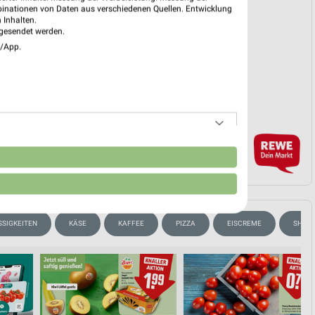
binationen von Daten aus verschiedenen Quellen. Entwicklung
 Inhalten.
gesendet werden.
EKT BLÄTTERN
e/App.
n
SSIGKEITEN
KÄSE
KAFFEE
PIZZA
EISCREME
SHAMP