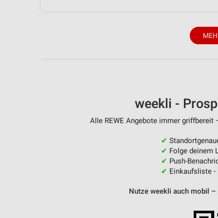
MEH
weekli - Pros
Alle REWE Angebote immer griffbereit –
✔
Standortgenau
✔
Folge deinem L
✔
Push-Benachric
✔
Einkaufsliste -
Nutze weekli auch mobil –