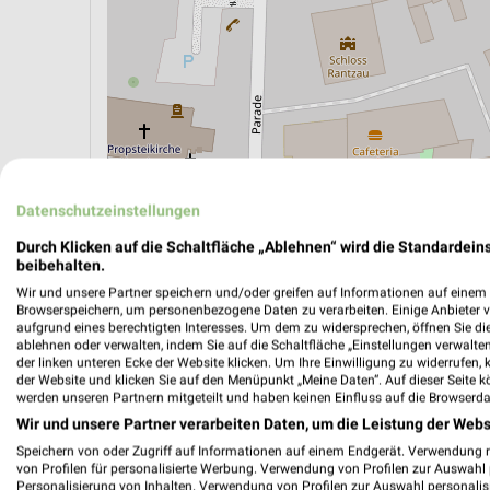
ÖPNV ANZEIGEN
LADESÄULEN ANZEIGE
Datenschutzeinstellungen
Durch Klicken auf die Schaltfläche „Ablehnen“ wird die Standardeins
beibehalten.
Aktuelle Angebote in dieser Filiale
Wir und unsere Partner speichern und/oder greifen auf Informationen auf einem G
Anzahl Prospekte: 1
Browserspeichern, um personenbezogene Daten zu verarbeiten. Einige Anbieter 
aufgrund eines berechtigten Interesses. Um dem zu widersprechen, öffnen Sie die 
Letztes Prospektupdate: vor 16 Stunden
ablehnen oder verwalten, indem Sie auf die Schaltfläche „Einstellungen verwalten“
der linken unteren Ecke der Website klicken. Um Ihre Einwilligung zu widerrufen, 
der Website und klicken Sie auf den Menüpunkt „Meine Daten“. Auf dieser Seite k
REWE P
werden unseren Partnern mitgeteilt und haben keinen Einfluss auf die Browserda
Wir und unsere Partner verarbeiten Daten, um die Leistung der Webs
Gültig von
Speichern von oder Zugriff auf Informationen auf einem Endgerät. Verwendung 
📅
Kalende
von Profilen für personalisierte Werbung. Verwendung von Profilen zur Auswahl p
Personalisierung von Inhalten. Verwendung von Profilen zur Auswahl personalis