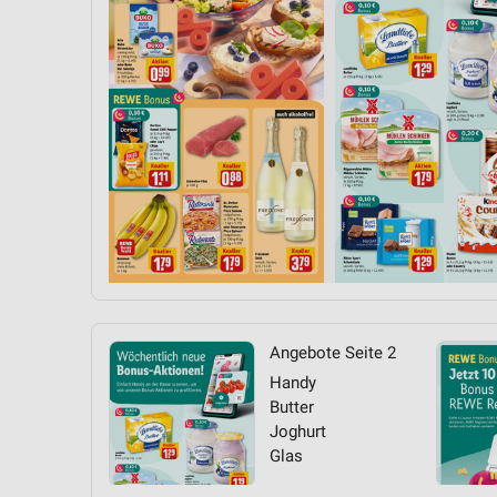
Messung der Performance von Inhalten
Analyse von Zielgruppen durch Statistiken oder Kombinationen 
Quellen
Entwicklung und Verbesserung der Angebote
Verwendung reduzierter Daten zur Auswahl von Inhalten
IAB-Besonderheiten:
Verwendung genauer Standortdaten
Geräte anhand von aktiv angeforderten Informationen identifizie
Nicht-IAB-Verarbeitungszwecke:
Angebote Seite 2
Notwendig
Handy
Performance
Butter
Joghurt
Funktional
Glas
Werbung