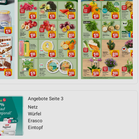
von Daten aus verschiedenen
ren
Angebote Seite 3
Netz
Würfel
Erasco
Eintopf