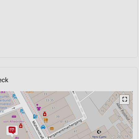
eck
⛶