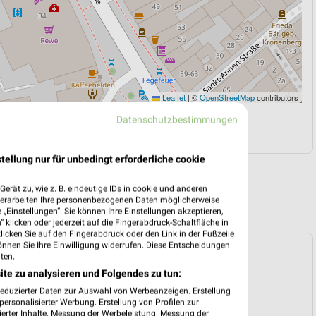
Leaflet
|
©
OpenStreetMap
contributors
Datenschutzbestimmungen
N
NAVIGATION MIT GOOGLE/IOS MAPS
tellung nur für unbedingt erforderliche cookie
erät zu, wie z. B. eindeutige IDs in cookie und anderen
verarbeiten Ihre personenbezogenen Daten möglicherweise
„Einstellungen“. Sie können Ihre Einstellungen akzeptieren,
 klicken oder jederzeit auf die Fingerabdruck-Schaltfläche in
klicken Sie auf den Fingerabdruck oder den Link in der Fußzeile
önnen Sie Ihre Einwilligung widerrufen. Diese Entscheidungen
rospekt für Lübeck ab Mo. den 10.08.
ten.
ite zu analysieren und Folgendes zu tun:
 10. Aug. bis 15. Aug.
reduzierter Daten zur Auswahl von Werbeanzeigen. Erstellung
reintrag erstellen
ersonalisierter Werbung. Erstellung von Profilen zur
ierter Inhalte. Messung der Werbeleistung. Messung der