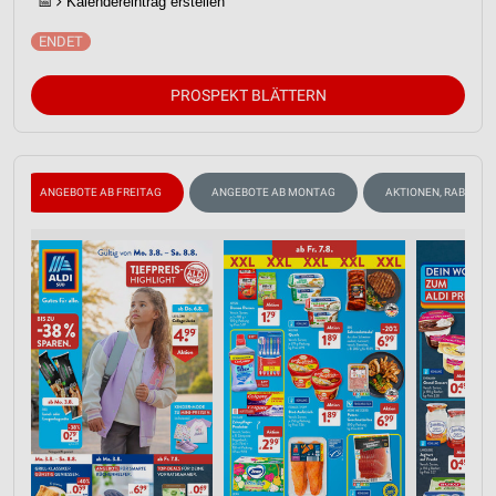
📅
Kalendereintrag erstellen
PROSPEKT BLÄTTERN
ANGEBOTE AB FREITAG
ANGEBOTE AB MONTAG
AKTIONEN, RABATTE