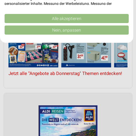
personalisierter Inhalte. Messung der Werbeleistung. Messung der
Performance von Inhalten. Analyse von Zielgruppen durch Statistiken oder
Kombinationen von Daten aus verschiedenen Quellen. Entwicklung und
Verbesserung der Angebote. Verwendung reduzierter Daten zur Auswahl
Alle akzeptieren
von Inhalten.
Daten können außerhalb der Europäischen Union weitergegeben und in die
Nein, anpassen
USA gesendet werden.
Ihre Einwilligung und die cookie Richtlinie gelten ausschließlich für diese
Website/App.
Partnerliste anzeigen (1 IAB-Anbieter)
Wir nutzen Ihre Daten für folgende Zwecke:
IAB-Verarbeitungszwecke:
Jetzt alle "Angebote ab Donnerstag" Themen entdecken!
Speichern von oder Zugriff auf Informationen
auf einem Endgerät
Verwendung reduzierter Daten zur Auswahl von
Werbeanzeigen
Erstellung von Profilen für personalisierte
Werbung
Verwendung von Profilen zur Auswahl
personalisierter Werbung