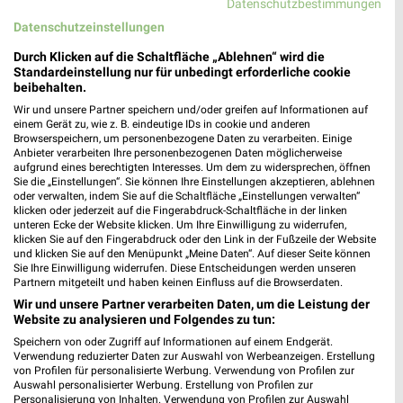
Datenschutzbestimmungen
Datenschutzeinstellungen
Durch Klicken auf die Schaltfläche „Ablehnen“ wird die
Standardeinstellung nur für unbedingt erforderliche cookie
beibehalten.
ALDI SÜD Prospekt für Kleve ab Mo. den
10.08.
Wir und unsere Partner speichern und/oder greifen auf Informationen auf
einem Gerät zu, wie z. B. eindeutige IDs in cookie und anderen
Browserspeichern, um personenbezogene Daten zu verarbeiten. Einige
Gültig von 10. Aug. bis 15. Aug.
Anbieter verarbeiten Ihre personenbezogenen Daten möglicherweise
aufgrund eines berechtigten Interesses. Um dem zu widersprechen, öffnen
📅
Kalendereintrag erstellen
Sie die „Einstellungen“. Sie können Ihre Einstellungen akzeptieren, ablehnen
oder verwalten, indem Sie auf die Schaltfläche „Einstellungen verwalten“
klicken oder jederzeit auf die Fingerabdruck-Schaltfläche in der linken
PROSPEKT BLÄTTERN
unteren Ecke der Website klicken. Um Ihre Einwilligung zu widerrufen,
klicken Sie auf den Fingerabdruck oder den Link in der Fußzeile der Website
und klicken Sie auf den Menüpunkt „Meine Daten“. Auf dieser Seite können
Sie Ihre Einwilligung widerrufen. Diese Entscheidungen werden unseren
Partnern mitgeteilt und haben keinen Einfluss auf die Browserdaten.
Wir und unsere Partner verarbeiten Daten, um die Leistung der
ANGEBOTE AB DONNERSTAG
ANGEBOTE AB MONTAG
FLEISCH & WUR
Website zu analysieren und Folgendes zu tun:
Speichern von oder Zugriff auf Informationen auf einem Endgerät.
Verwendung reduzierter Daten zur Auswahl von Werbeanzeigen. Erstellung
von Profilen für personalisierte Werbung. Verwendung von Profilen zur
Auswahl personalisierter Werbung. Erstellung von Profilen zur
Personalisierung von Inhalten. Verwendung von Profilen zur Auswahl