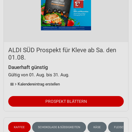
ALDI SÜD Prospekt für Kleve ab Sa. den
01.08.
Dauerhaft günstig
Gültig von 01. Aug. bis 31. Aug.
📅
Kalendereintrag erstellen
PROSPEKT BLÄTTERN
N
KAFFEE
SCHOKOLADE & SÜSSIGKEITEN
KÄSE
FLEISCH & W