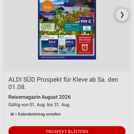
Erstellung von Profilen zur Personalisierung
❯
von Inhalten
Verwendung von Profilen zur Auswahl
personalisierter Inhalte
Messung der Werbeleistung
Messung der Performance von Inhalten
Analyse von Zielgruppen durch Statistiken oder
Kombinationen von Daten aus verschiedenen
ALDI SÜD Prospekt für Kleve ab Sa. den
Quellen
01.08.
Entwicklung und Verbesserung der Angebote
Reisemagazin August 2026
Gültig von 01. Aug. bis 31. Aug.
Verwendung reduzierter Daten zur Auswahl von
Inhalten
📅
Kalendereintrag erstellen
IAB-Besonderheiten:
Verwendung genauer Standortdaten
PROSPEKT BLÄTTERN