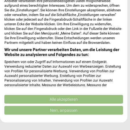
Anbieter verarbeiten Ihre personenbezogenen Daten möglicherweise
Heute
geschlossen
aufgrund eines berechtigten Interesses. Um dem zu widersprechen, öffnen
Sie die „Einstellungen“. Sie können Ihre Einstellungen akzeptieren, ablehnen
1,69 km
oder verwalten, indem Sie auf die Schaltfläche „Einstellungen verwalten“
klicken oder jederzeit auf die Fingerabdruck-Schaltfläche in der linken
unteren Ecke der Website klicken. Um Ihre Einwilligung zu widerrufen,
JYSK Kassel-Vellmar
klicken Sie auf den Fingerabdruck oder den Link in der Fußzeile der Website
und klicken Sie auf den Menüpunkt „Meine Daten“. Auf dieser Seite können
Holländische Strasse 203
Sie Ihre Einwilligung widerrufen. Diese Entscheidungen werden unseren
34127 Kassel-Vellmar
Partnern mitgeteilt und haben keinen Einfluss auf die Browserdaten.
❯
Wir und unsere Partner verarbeiten Daten, um die Leistung der
Heute
geschlossen
Website zu analysieren und Folgendes zu tun:
2,96 km • Angebote: 2 Prospekte
Speichern von oder Zugriff auf Informationen auf einem Endgerät.
Verwendung reduzierter Daten zur Auswahl von Werbeanzeigen. Erstellung
von Profilen für personalisierte Werbung. Verwendung von Profilen zur
Auswahl personalisierter Werbung. Erstellung von Profilen zur
Matratzen Concord Kassel
Personalisierung von Inhalten. Verwendung von Profilen zur Auswahl
Frankfurter Straße 48
personalisierter Inhalte. Messung der Werbeleistung. Messung der
34121 Kassel
Performance von Inhalten. Analyse von Zielgruppen durch Statistiken oder
❯
Kombinationen von Daten aus verschiedenen Quellen. Entwicklung und
Heute
Verbesserung der Angebote. Verwendung reduzierter Daten zur Auswahl
Alle akzeptieren
geschlossen
von Inhalten.
Daten können außerhalb der Europäischen Union weitergegeben und in die
3,31 km
Nein, anpassen
USA gesendet werden.
Ihre Einwilligung und die cookie Richtlinie gelten ausschließlich für diese
Website/App.