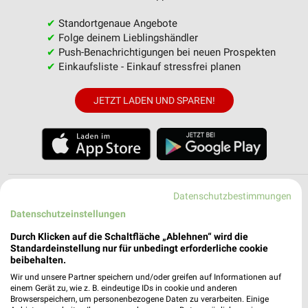
✔
Standortgenaue Angebote
✔
Folge deinem Lieblingshändler
✔
Push-Benachrichtigungen bei neuen Prospekten
✔
Einkaufsliste - Einkauf stressfrei planen
JETZT LADEN UND SPAREN!
Möbel & Wohnen Filialen in der Umgebung
Datenschutzbestimmungen
Datenschutzeinstellungen
3 Filialen
Durch Klicken auf die Schaltfläche „Ablehnen“ wird die
Standardeinstellung nur für unbedingt erforderliche cookie
Matratzen Concord Kassel
beibehalten.
Wolfhager Straße 388
Wir und unsere Partner speichern und/oder greifen auf Informationen auf
einem Gerät zu, wie z. B. eindeutige IDs in cookie und anderen
34128 Kassel
❯
Browserspeichern, um personenbezogene Daten zu verarbeiten. Einige