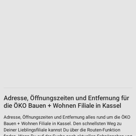
Partnerliste anzeigen (1 IAB-Anbieter)
Wir nutzen Ihre Daten für folgende Zwecke:
IAB-Verarbeitungszwecke:
Speichern von oder Zugriff auf Informationen
auf einem Endgerät
Verwendung reduzierter Daten zur Auswahl von
Werbeanzeigen
Erstellung von Profilen für personalisierte
Werbung
Verwendung von Profilen zur Auswahl
personalisierter Werbung
Erstellung von Profilen zur Personalisierung
Adresse, Öffnungszeiten und Entfernung für
von Inhalten
die ÖKO Bauen + Wohnen Filiale in Kassel
Verwendung von Profilen zur Auswahl
Adresse, Öffnungszeiten und Entfernung alles rund um die ÖKO
personalisierter Inhalte
Bauen + Wohnen Filiale in Kassel. Den schnellsten Weg zu
Deiner Lieblingsfiliale kannst Du über die Routen-Funktion
Messung der Werbeleistung