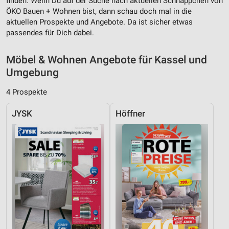
finden. Wenn Du auf der Suche nach aktuellen Schnäppchen von
ÖKO Bauen + Wohnen bist, dann schau doch mal in die
Messung der Performance von Inhalten
aktuellen Prospekte und Angebote. Da ist sicher etwas
passendes für Dich dabei.
Analyse von Zielgruppen durch Statistiken oder
Kombinationen von Daten aus verschiedenen
Quellen
Möbel & Wohnen Angebote für Kassel und
Umgebung
Entwicklung und Verbesserung der Angebote
4 Prospekte
Verwendung reduzierter Daten zur Auswahl von
Inhalten
JYSK
Höffner
IAB-Besonderheiten:
Verwendung genauer Standortdaten
Geräte anhand von aktiv angeforderten
Informationen identifizieren
Nicht-IAB-Verarbeitungszwecke:
Notwendig
Performance