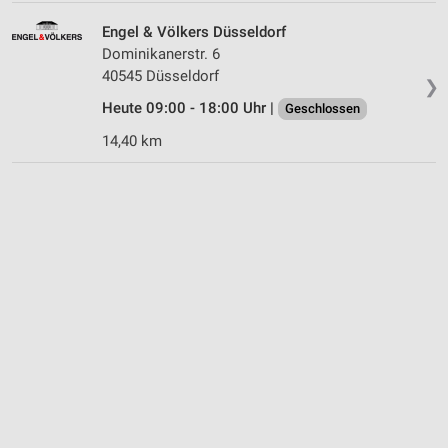
Speichern von oder Zugriff auf Informationen
Engel & Völkers Düsseldorf
auf einem Endgerät
Dominikanerstr. 6
40545 Düsseldorf
❯
Verwendung reduzierter Daten zur Auswahl von
Werbeanzeigen
Heute 09:00 - 18:00 Uhr |
Geschlossen
14,40 km
Erstellung von Profilen für personalisierte
Werbung
Verwendung von Profilen zur Auswahl
personalisierter Werbung
Erstellung von Profilen zur Personalisierung
von Inhalten
Verwendung von Profilen zur Auswahl
personalisierter Inhalte
Messung der Werbeleistung
Messung der Performance von Inhalten