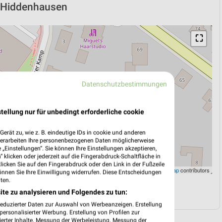
in Hiddenhausen
⛶
Datenschutzbestimmungen
tellung nur für unbedingt erforderliche cookie
erät zu, wie z. B. eindeutige IDs in cookie und anderen
verarbeiten Ihre personenbezogenen Daten möglicherweise
„Einstellungen“. Sie können Ihre Einstellungen akzeptieren,
 klicken oder jederzeit auf die Fingerabdruck-Schaltfläche in
klicken Sie auf den Fingerabdruck oder den Link in der Fußzeile
Leaflet
|
©
OpenStreetMap
contributors
önnen Sie Ihre Einwilligung widerrufen. Diese Entscheidungen
ten.
N
NAVIGATION MIT GOOGLE/IOS MAPS
ite zu analysieren und Folgendes zu tun:
reduzierter Daten zur Auswahl von Werbeanzeigen. Erstellung
ersonalisierter Werbung. Erstellung von Profilen zur
ierter Inhalte. Messung der Werbeleistung. Messung der