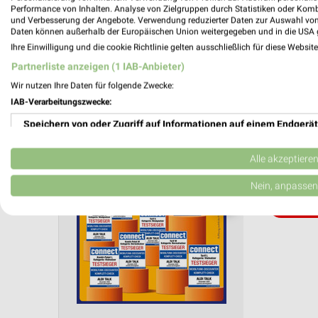
Aktuelle Angebote in dieser Filiale
Performance von Inhalten. Analyse von Zielgruppen durch Statistiken oder Kom
und Verbesserung der Angebote. Verwendung reduzierter Daten zur Auswahl von
Anzahl Prospekte: 4
Daten können außerhalb der Europäischen Union weitergegeben und in die USA 
Letztes Prospektupdate: vor 6 Tagen
Ihre Einwilligung und die cookie Richtlinie gelten ausschließlich für diese Websit
Partnerliste anzeigen (1 IAB-Anbieter)
ALDI N
Wir nutzen Ihre Daten für folgende Zwecke:
29.01.
IAB-Verarbeitungszwecke:
ALDI Tal
Speichern von oder Zugriff auf Informationen auf einem Endgerät
Gültig von
Verwendung reduzierter Daten zur Auswahl von Werbeanzeigen
Alle akzeptiere
📅
Kalende
Erstellung von Profilen für personalisierte Werbung
Nein, anpassen
❯
PROSP
Verwendung von Profilen zur Auswahl personalisierter Werbung
Erstellung von Profilen zur Personalisierung von Inhalten
Verwendung von Profilen zur Auswahl personalisierter Inhalte
Messung der Werbeleistung