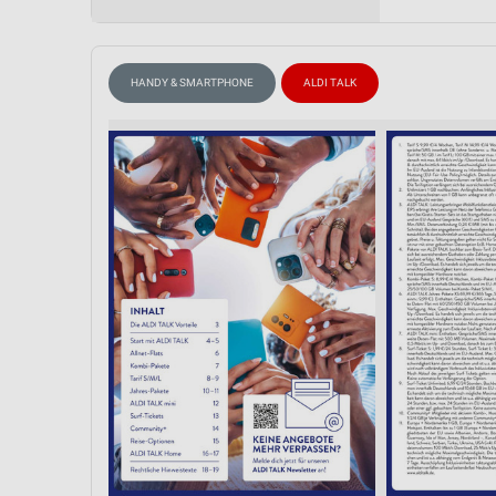
Messung der Performance von Inhalten
Analyse von Zielgruppen durch Statistiken oder Kombinationen 
Quellen
HANDY & SMARTPHONE
ALDI TALK
Entwicklung und Verbesserung der Angebote
Verwendung reduzierter Daten zur Auswahl von Inhalten
IAB-Besonderheiten:
Verwendung genauer Standortdaten
Geräte anhand von aktiv angeforderten Informationen identifizie
Nicht-IAB-Verarbeitungszwecke:
Notwendig
Performance
Funktional
Werbung