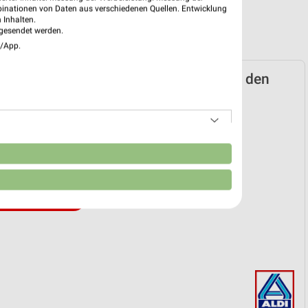
binationen von Daten aus verschiedenen Quellen. Entwicklung
 Inhalten.
gesendet werden.
e/App.
ord Prospekt für Hiddenhausen ab Do. den
k
 29. Jan. bis 01. Sep.
n
reintrag erstellen
EKT BLÄTTERN