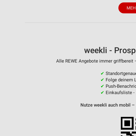
MEH
weekli - Pros
Alle REWE Angebote immer griffbereit –
✔
Standortgenau
✔
Folge deinem L
✔
Push-Benachric
✔
Einkaufsliste -
Nutze weekli auch mobil –