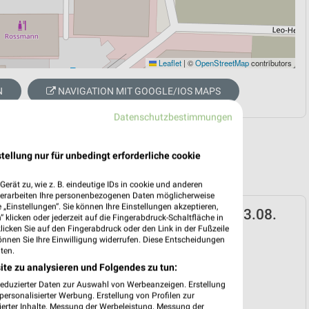
Leaflet
|
©
OpenStreetMap
contributors
N
NAVIGATION MIT GOOGLE/IOS MAPS
Datenschutzbestimmungen
tellung nur für unbedingt erforderliche cookie
erät zu, wie z. B. eindeutige IDs in cookie und anderen
verarbeiten Ihre personenbezogenen Daten möglicherweise
„Einstellungen“. Sie können Ihre Einstellungen akzeptieren,
ospekt für Halle (Saale) ab Mo. den 03.08.
 klicken oder jederzeit auf die Fingerabdruck-Schaltfläche in
klicken Sie auf den Fingerabdruck oder den Link in der Fußzeile
 03. Aug. bis 08. Aug.
önnen Sie Ihre Einwilligung widerrufen. Diese Entscheidungen
ten.
reintrag erstellen
ite zu analysieren und Folgendes zu tun:
reduzierter Daten zur Auswahl von Werbeanzeigen. Erstellung
ersonalisierter Werbung. Erstellung von Profilen zur
EKT BLÄTTERN
ierter Inhalte. Messung der Werbeleistung. Messung der