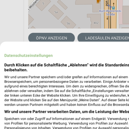
ÖPNV ANZEIGEN
LADESÄULEN ANZEIGE
Datenschutzeinstellungen
Aktuelle Angebote in dieser Filiale
Durch Klicken auf die Schaltfläche „Ablehnen“ wird die Standardeins
Anzahl Prospekte: 1
beibehalten.
Letztes Prospektupdate: vor 5 Tagen
Wir und unsere Partner speichern und/oder greifen auf Informationen auf einem G
Browserspeichern, um personenbezogene Daten zu verarbeiten. Einige Anbieter 
aufgrund eines berechtigten Interesses. Um dem zu widersprechen, öffnen Sie die 
REWE Pr
ablehnen oder verwalten, indem Sie auf die Schaltfläche „Einstellungen verwalten“
der linken unteren Ecke der Website klicken. Um Ihre Einwilligung zu widerrufen, 
Gültig von
der Website und klicken Sie auf den Menüpunkt „Meine Daten“. Auf dieser Seite k
werden unseren Partnern mitgeteilt und haben keinen Einfluss auf die Browserda
📅
Kalende
Wir und unsere Partner verarbeiten Daten, um die Leistung der Webs
Speichern von oder Zugriff auf Informationen auf einem Endgerät. Verwendung 
von Profilen für personalisierte Werbung. Verwendung von Profilen zur Auswahl p
PROSP
Personalisierung von Inhalten. Verwendung von Profilen zur Auswahl personalis