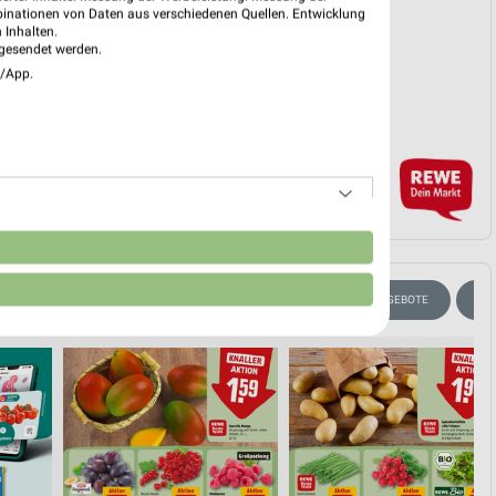
binationen von Daten aus verschiedenen Quellen. Entwicklung
 Inhalten.
gesendet werden.
e/App.
n
ISCREME
AKTIONEN, RABATTE & GUTSCHEINE
VEGANE ANGEBOTE
BIE