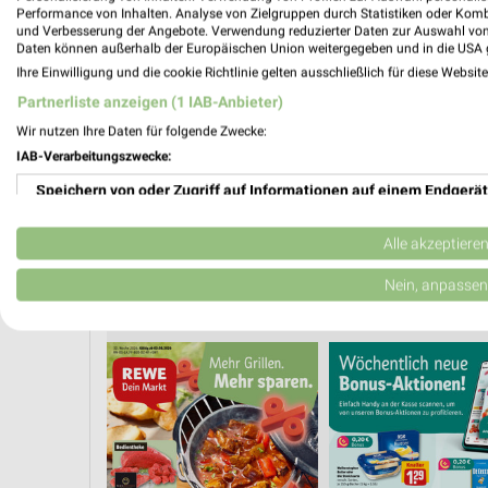
Performance von Inhalten. Analyse von Zielgruppen durch Statistiken oder Kom
❯
und Verbesserung der Angebote. Verwendung reduzierter Daten zur Auswahl von
Daten können außerhalb der Europäischen Union weitergegeben und in die USA 
Ihre Einwilligung und die cookie Richtlinie gelten ausschließlich für diese Websit
Partnerliste anzeigen (1 IAB-Anbieter)
Wir nutzen Ihre Daten für folgende Zwecke:
IAB-Verarbeitungszwecke:
Speichern von oder Zugriff auf Informationen auf einem Endgerät
Verwendung reduzierter Daten zur Auswahl von Werbeanzeigen
Alle akzeptiere
Erstellung von Profilen für personalisierte Werbung
Nein, anpassen
CLEVER SPAREN
KÄSE
FLEISCH & WURST
E
Verwendung von Profilen zur Auswahl personalisierter Werbung
Erstellung von Profilen zur Personalisierung von Inhalten
Verwendung von Profilen zur Auswahl personalisierter Inhalte
Messung der Werbeleistung