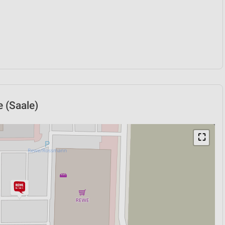
e (Saale)
⛶