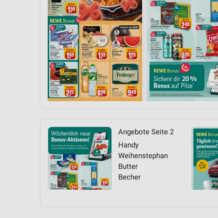
Messung der Performance von Inhalten
Analyse von Zielgruppen durch Statistiken oder Kombinationen 
Quellen
Entwicklung und Verbesserung der Angebote
Verwendung reduzierter Daten zur Auswahl von Inhalten
IAB-Besonderheiten:
Verwendung genauer Standortdaten
Geräte anhand von aktiv angeforderten Informationen identifizie
Angebote Seite 2
Nicht-IAB-Verarbeitungszwecke:
Handy
Weihenstephan
Notwendig
Butter
Becher
Performance
Funktional
Werbung