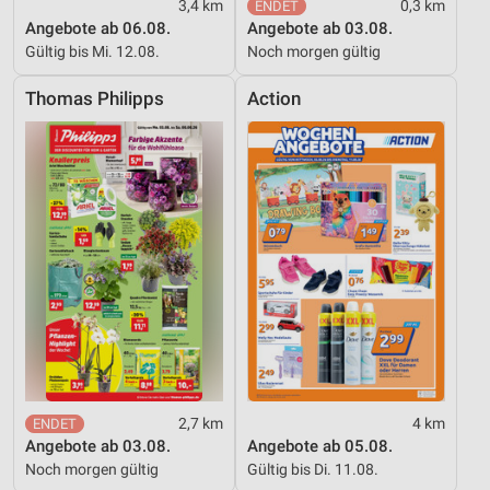
3,4 km
0,3 km
Angebote ab 06.08.
Angebote ab 03.08.
IAB-Besonderheiten:
Gültig bis Mi. 12.08.
Noch morgen gültig
Verwendung genauer Standortdaten
Thomas Philipps
Action
Geräte anhand von aktiv angeforderten
Informationen identifizieren
Nicht-IAB-Verarbeitungszwecke:
Notwendig
Performance
Funktional
Werbung
2,7 km
4 km
Angebote ab 03.08.
Angebote ab 05.08.
Noch morgen gültig
Gültig bis Di. 11.08.