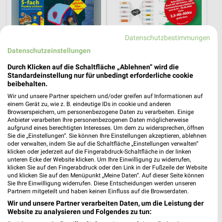
Datenschutzbestimmungen
Datenschutzeinstellungen
Durch Klicken auf die Schaltfläche „Ablehnen“ wird die
Standardeinstellung nur für unbedingt erforderliche cookie
beibehalten.
Wir und unsere Partner speichern und/oder greifen auf Informationen auf
1,2 km
31,4 km
einem Gerät zu, wie z. B. eindeutige IDs in cookie und anderen
Angebote ab 03.08.
Angebote ab 25.07.
Browserspeichern, um personenbezogene Daten zu verarbeiten. Einige
Anbieter verarbeiten Ihre personenbezogenen Daten möglicherweise
Noch morgen gültig
Noch morgen gültig
aufgrund eines berechtigten Interesses. Um dem zu widersprechen, öffnen
Sie die „Einstellungen“. Sie können Ihre Einstellungen akzeptieren, ablehnen
DAS FUTTERHAUS
Lidl
oder verwalten, indem Sie auf die Schaltfläche „Einstellungen verwalten“
klicken oder jederzeit auf die Fingerabdruck-Schaltfläche in der linken
unteren Ecke der Website klicken. Um Ihre Einwilligung zu widerrufen,
klicken Sie auf den Fingerabdruck oder den Link in der Fußzeile der Website
und klicken Sie auf den Menüpunkt „Meine Daten“. Auf dieser Seite können
Sie Ihre Einwilligung widerrufen. Diese Entscheidungen werden unseren
Partnern mitgeteilt und haben keinen Einfluss auf die Browserdaten.
Wir und unsere Partner verarbeiten Daten, um die Leistung der
Website zu analysieren und Folgendes zu tun: