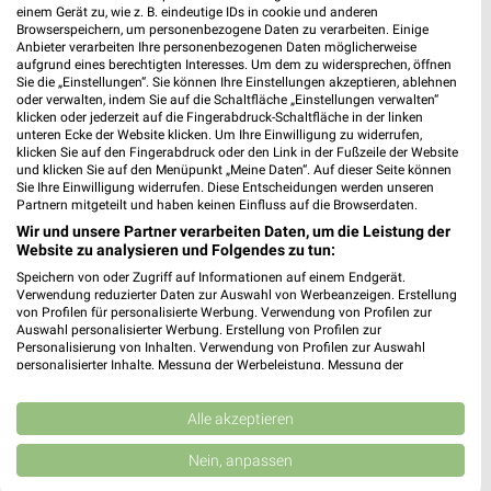
einem Gerät zu, wie z. B. eindeutige IDs in cookie und anderen
Browserspeichern, um personenbezogene Daten zu verarbeiten. Einige
Anbieter verarbeiten Ihre personenbezogenen Daten möglicherweise
aufgrund eines berechtigten Interesses. Um dem zu widersprechen, öffnen
Sie die „Einstellungen“. Sie können Ihre Einstellungen akzeptieren, ablehnen
oder verwalten, indem Sie auf die Schaltfläche „Einstellungen verwalten“
klicken oder jederzeit auf die Fingerabdruck-Schaltfläche in der linken
unteren Ecke der Website klicken. Um Ihre Einwilligung zu widerrufen,
klicken Sie auf den Fingerabdruck oder den Link in der Fußzeile der Website
und klicken Sie auf den Menüpunkt „Meine Daten“. Auf dieser Seite können
Adresse, Öffnungszeiten und Route für die
Sie Ihre Einwilligung widerrufen. Diese Entscheidungen werden unseren
Partnern mitgeteilt und haben keinen Einfluss auf die Browserdaten.
Ernsting's family Filiale in Emmerich
Wir und unsere Partner verarbeiten Daten, um die Leistung der
Website zu analysieren und Folgendes zu tun:
Egal ob Adresse, Öffnungszeiten oder Route, hier findest Du
alles zur Ernsting's family Filiale in Emmerich. Die aktuellsten
Speichern von oder Zugriff auf Informationen auf einem Endgerät.
Verwendung reduzierter Daten zur Auswahl von Werbeanzeigen. Erstellung
Angebote kannst Du Dir in den neuesten Prospekten
von Profilen für personalisierte Werbung. Verwendung von Profilen zur
anschauen. Wenn Du ein schönes Schnäppchen gefunden hast,
Auswahl personalisierter Werbung. Erstellung von Profilen zur
kannst Du über die Routen-Funktion den schnellsten Weg zu
Personalisierung von Inhalten. Verwendung von Profilen zur Auswahl
personalisierter Inhalte. Messung der Werbeleistung. Messung der
Deiner Lieblings-Filiale von Ernsting's family finden.
Performance von Inhalten. Analyse von Zielgruppen durch Statistiken oder
Kombinationen von Daten aus verschiedenen Quellen. Entwicklung und
Verbesserung der Angebote. Verwendung reduzierter Daten zur Auswahl
Alle akzeptieren
Mode & Bekleidung Angebote für Emmerich
von Inhalten.
(Rhein) und Umgebung
Daten können außerhalb der Europäischen Union weitergegeben und in die
Nein, anpassen
USA gesendet werden.