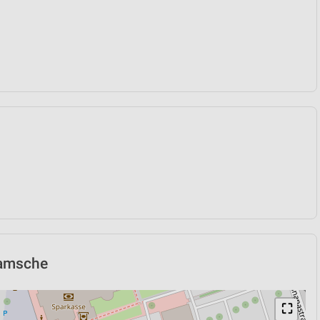
Bramsche
⛶