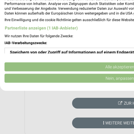
Performance von Inhalten. Analyse von Zielgruppen durch Statistiken oder Kom
und Verbesserung der Angebote. Verwendung reduzierter Daten zur Auswahl von
Daten können außerhalb der Europäischen Union weitergegeben und in die USA 
Ihre Einwilligung und die cookie Richtlinie gelten ausschließlich für diese Websit
Partnerliste anzeigen (1 IAB-Anbieter)
Wir nutzen Ihre Daten für folgende Zwecke:
IAB-Verarbeitungszwecke:
Speichern von oder Zugriff auf Informationen auf einem Endgerät
Verwendung reduzierter Daten zur Auswahl von Werbeanzeigen
Alle akzeptiere
Erstellung von Profilen für personalisierte Werbung
Nein, anpassen
Aktuell kein
Verwendung von Profilen zur Auswahl personalisierter Werbung
Erstellung von Profilen zur Personalisierung von Inhalten
ZUR 
Verwendung von Profilen zur Auswahl personalisierter Inhalte
WEITERE WEI
Messung der Werbeleistung