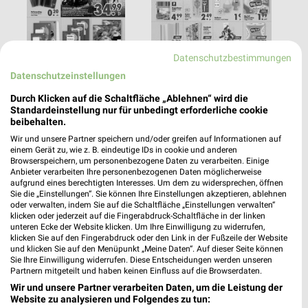
Datenschutzbestimmungen
Datenschutzeinstellungen
Durch Klicken auf die Schaltfläche „Ablehnen“ wird die
Standardeinstellung nur für unbedingt erforderliche cookie
Mäc-Geiz
Mäc-Geiz
beibehalten.
Prospekt nicht mehr gültig
Prospekt nicht mehr gültig
Wir und unsere Partner speichern und/oder greifen auf Informationen auf
einem Gerät zu, wie z. B. eindeutige IDs in cookie und anderen
Abgelaufen am 11.07.2026
Abgelaufen am 28.06.2026
Browserspeichern, um personenbezogene Daten zu verarbeiten. Einige
Anbieter verarbeiten Ihre personenbezogenen Daten möglicherweise
aufgrund eines berechtigten Interesses. Um dem zu widersprechen, öffnen
Angebote ab 15.06.
Angebote ab 08.06.
Sie die „Einstellungen“. Sie können Ihre Einstellungen akzeptieren, ablehnen
oder verwalten, indem Sie auf die Schaltfläche „Einstellungen verwalten“
klicken oder jederzeit auf die Fingerabdruck-Schaltfläche in der linken
unteren Ecke der Website klicken. Um Ihre Einwilligung zu widerrufen,
klicken Sie auf den Fingerabdruck oder den Link in der Fußzeile der Website
und klicken Sie auf den Menüpunkt „Meine Daten“. Auf dieser Seite können
Sie Ihre Einwilligung widerrufen. Diese Entscheidungen werden unseren
Partnern mitgeteilt und haben keinen Einfluss auf die Browserdaten.
Wir und unsere Partner verarbeiten Daten, um die Leistung der
Website zu analysieren und Folgendes zu tun: