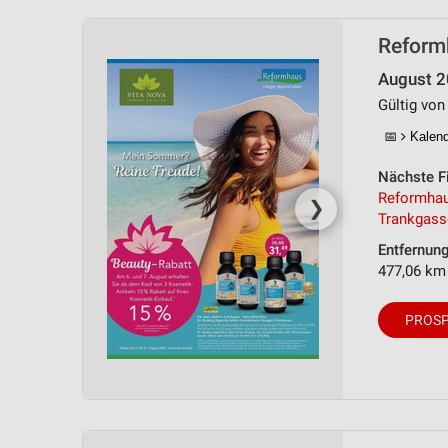
Reformh
August 
Gültig von
📅
Kalende
Nächste Fi
Reformhau
❯
Trankgass
Entfernun
477,06 km
PROSP