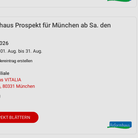
von Daten aus verschiedenen
haus Prospekt für München ab Sa. den
2026
 01. Aug. bis 31. Aug.
reintrag erstellen
liale
s VITALIA
ren
6, 80331 München
g
EKT BLÄTTERN