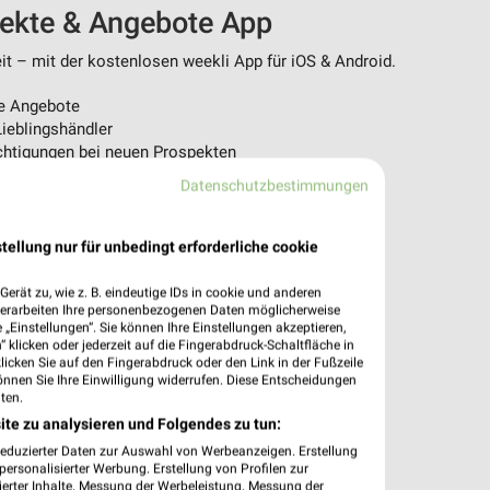
pekte & Angebote App
t – mit der kostenlosen weekli App für iOS & Android.
e Angebote
ieblingshändler
htigungen bei neuen Prospekten
 Einkauf stressfrei planen
Datenschutzbestimmungen
 App jetzt laden oder QR-Code scannen.
tellung nur für unbedingt erforderliche cookie
erät zu, wie z. B. eindeutige IDs in cookie und anderen
verarbeiten Ihre personenbezogenen Daten möglicherweise
„Einstellungen“. Sie können Ihre Einstellungen akzeptieren,
 klicken oder jederzeit auf die Fingerabdruck-Schaltfläche in
klicken Sie auf den Fingerabdruck oder den Link in der Fußzeile
önnen Sie Ihre Einwilligung widerrufen. Diese Entscheidungen
ten.
ite zu analysieren und Folgendes zu tun:
reduzierter Daten zur Auswahl von Werbeanzeigen. Erstellung
ersonalisierter Werbung. Erstellung von Profilen zur
ierter Inhalte. Messung der Werbeleistung. Messung der