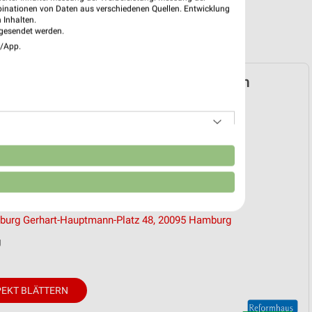
binationen von Daten aus verschiedenen Quellen. Entwicklung
 Inhalten.
gesendet werden.
e/App.
haus Prospekt für Hamburg ab Sa. den
2026
 01. Aug. bis 31. Aug.
n
reintrag erstellen
liale
s Engelhardt Perle Hamburg
burg Gerhart-Hauptmann-Platz 48, 20095 Hamburg
g
EKT BLÄTTERN