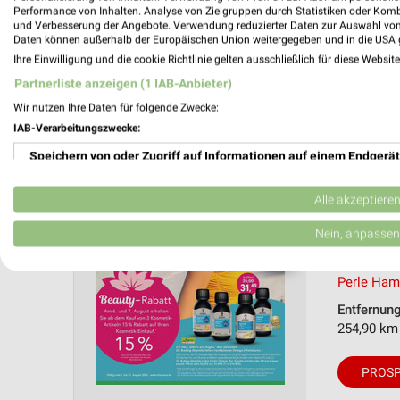
Performance von Inhalten. Analyse von Zielgruppen durch Statistiken oder Kom
und Verbesserung der Angebote. Verwendung reduzierter Daten zur Auswahl von
Daten können außerhalb der Europäischen Union weitergegeben und in die USA 
Ihre Einwilligung und die cookie Richtlinie gelten ausschließlich für diese Websit
Partnerliste anzeigen (1 IAB-Anbieter)
Reform
Wir nutzen Ihre Daten für folgende Zwecke:
01.08.
IAB-Verarbeitungszwecke:
Speichern von oder Zugriff auf Informationen auf einem Endgerät
August 
Gültig von
Verwendung reduzierter Daten zur Auswahl von Werbeanzeigen
Alle akzeptiere
📅
Kalende
Erstellung von Profilen für personalisierte Werbung
Nein, anpassen
Nächste Fi
❯
Reformhau
Verwendung von Profilen zur Auswahl personalisierter Werbung
Perle Ham
Erstellung von Profilen zur Personalisierung von Inhalten
Entfernun
254,90 km
Verwendung von Profilen zur Auswahl personalisierter Inhalte
PROSP
Messung der Werbeleistung