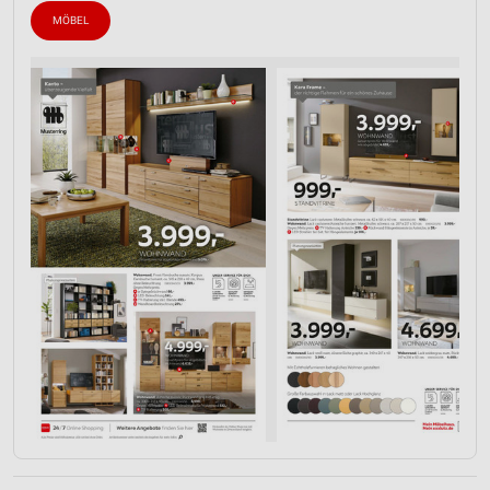
MÖBEL
Verwendung reduzierter Daten zur Auswahl von
Werbeanzeigen
Erstellung von Profilen für personalisierte
Werbung
Verwendung von Profilen zur Auswahl
personalisierter Werbung
Erstellung von Profilen zur Personalisierung
von Inhalten
Verwendung von Profilen zur Auswahl
personalisierter Inhalte
Messung der Werbeleistung
Messung der Performance von Inhalten
Analyse von Zielgruppen durch Statistiken oder
Kombinationen von Daten aus verschiedenen
Quellen