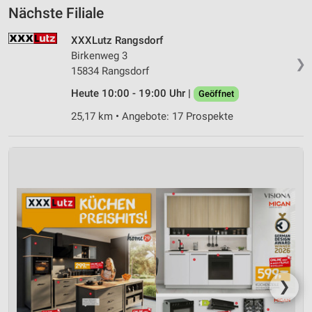
Nächste Filiale
Entwicklung und Verbesserung der Angebote
XXXLutz Rangsdorf
Verwendung reduzierter Daten zur Auswahl von
Birkenweg 3
Inhalten
❯
15834 Rangsdorf
IAB-Besonderheiten:
Heute 10:00 - 19:00 Uhr |
Geöffnet
Verwendung genauer Standortdaten
25,17 km • Angebote: 17 Prospekte
Geräte anhand von aktiv angeforderten
Informationen identifizieren
Nicht-IAB-Verarbeitungszwecke:
Notwendig
Performance
Funktional
Werbung
❯