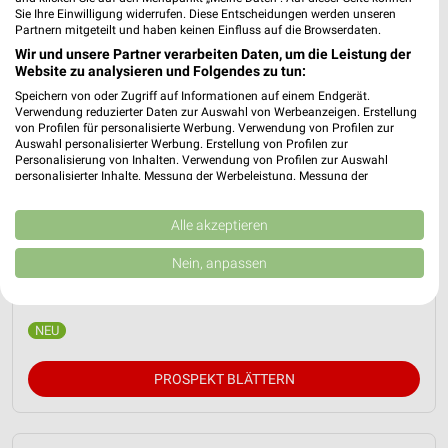
Sie Ihre Einwilligung widerrufen. Diese Entscheidungen werden unseren
Partnern mitgeteilt und haben keinen Einfluss auf die Browserdaten.
Wir und unsere Partner verarbeiten Daten, um die Leistung der
Website zu analysieren und Folgendes zu tun:
Speichern von oder Zugriff auf Informationen auf einem Endgerät.
Verwendung reduzierter Daten zur Auswahl von Werbeanzeigen. Erstellung
von Profilen für personalisierte Werbung. Verwendung von Profilen zur
Auswahl personalisierter Werbung. Erstellung von Profilen zur
Personalisierung von Inhalten. Verwendung von Profilen zur Auswahl
personalisierter Inhalte. Messung der Werbeleistung. Messung der
Performance von Inhalten. Analyse von Zielgruppen durch Statistiken oder
XXXLutz Prospekt ab Sa. den 08.08.
Kombinationen von Daten aus verschiedenen Quellen. Entwicklung und
Verbesserung der Angebote. Verwendung reduzierter Daten zur Auswahl
Alle akzeptieren
Musterring
von Inhalten.
Daten können außerhalb der Europäischen Union weitergegeben und in die
Gültig von 08. Aug. bis 14. Aug.
Nein, anpassen
USA gesendet werden.
Ihre Einwilligung und die cookie Richtlinie gelten ausschließlich für diese
📅
Kalendereintrag erstellen
Website/App.
Partnerliste anzeigen (1 IAB-Anbieter)
Wir nutzen Ihre Daten für folgende Zwecke:
PROSPEKT BLÄTTERN
IAB-Verarbeitungszwecke:
Speichern von oder Zugriff auf Informationen
auf einem Endgerät