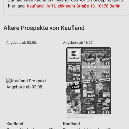
Erstellung von Profilen zur Personalisierung
hier lang:
Kaufland, Karl-Liebknecht-Straße 13, 10178 Berlin
.
von Inhalten
Verwendung von Profilen zur Auswahl
personalisierter Inhalte
Ältere Prospekte von Kaufland
Messung der Werbeleistung
Angebote ab 03.08.
Angebote ab 16.07.
Messung der Performance von Inhalten
Analyse von Zielgruppen durch Statistiken oder
Kombinationen von Daten aus verschiedenen
Quellen
Entwicklung und Verbesserung der Angebote
Verwendung reduzierter Daten zur Auswahl von
Inhalten
IAB-Besonderheiten:
Verwendung genauer Standortdaten
Kaufland
Kaufland
Geräte anhand von aktiv angeforderten