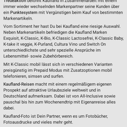
Treueaktion
belohnt Kaufland in Zusammenarbeit mit einem
immer wieder wechselnden Markenpartner seine Kunden über
ein
Punktesystem
mit Vergünstigen beim Kauf von bestimmten
Markenartikeln.
Vom Sortiment her hast Du bei Kaufland eine riesige Auswahl.
Neben Markenartikeln befriedigen die Kaufland Marken
Exquisit, K-Classic, K-Bio, K-Classic Lactosefrei, K-Classic Baby,
K-take it veggie, K-Purland, Cultura Vino und Switch On
unterschiedlichste und sehr spezielle Ansprüche im
Lebensmittel- sowie Zubehörbereich.
Mit K-Classic mobil lässt sich in verschiedenen Varianten
preisgünstig im Prepaid Modus mit Zusatzoptionen mobil
telefonieren, simsen und surfen.
Kaufland-Reisen
macht mit einem regelmäßigem eigenen
Prospekt auf attraktive Urlaubsziele weltweit und in
Deutschland aufmerksam. Dabei ist von All-Inclusive sowie
pauschal bis hin zum Wochenendtrip mit Eigenanreise alles
dabei.
Kaufland-Foto ist Dein Partner, wenn es um Fotobücher,
Fotoausdrucke und vieles mehr geht.