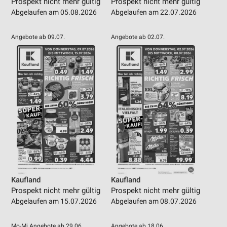
Prospekt nicht mehr gültig
Prospekt nicht mehr gültig
Informationen identifizieren
Abgelaufen am 05.08.2026
Abgelaufen am 22.07.2026
Nicht-IAB-Verarbeitungszwecke:
Notwendig
Angebote ab 09.07.
Angebote ab 02.07.
Performance
Funktional
Werbung
Kaufland
Kaufland
Prospekt nicht mehr gültig
Prospekt nicht mehr gültig
Abgelaufen am 15.07.2026
Abgelaufen am 08.07.2026
Mo-Mi Angebote ab 29.06.
Angebote ab 18.06.