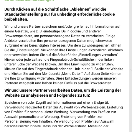
Kaufland Prospekt für Dortmund ab Do.
Durch Klicken auf die Schaltfläche „Ablehnen“ wird die
Standardeinstellung nur für unbedingt erforderliche cookie
den 06.08.
beibehalten.
Gültig von 06. Aug. bis 12. Aug.
Wir und unsere Partner speichern und/oder greifen auf Informationen auf
einem Gerät zu, wie z. B. eindeutige IDs in cookie und anderen
📅
Kalendereintrag erstellen
Browserspeichern, um personenbezogene Daten zu verarbeiten. Einige
Anbieter verarbeiten Ihre personenbezogenen Daten möglicherweise
aufgrund eines berechtigten Interesses. Um dem zu widersprechen, öffnen
Sie die „Einstellungen“. Sie können Ihre Einstellungen akzeptieren, ablehnen
PROSPEKT BLÄTTERN
oder verwalten, indem Sie auf die Schaltfläche „Einstellungen verwalten“
klicken oder jederzeit auf die Fingerabdruck-Schaltfläche in der linken
unteren Ecke der Website klicken. Um Ihre Einwilligung zu widerrufen,
klicken Sie auf den Fingerabdruck oder den Link in der Fußzeile der Website
und klicken Sie auf den Menüpunkt „Meine Daten“. Auf dieser Seite können
Sie Ihre Einwilligung widerrufen. Diese Entscheidungen werden unseren
Weitere Angebote von Kaufland
Partnern mitgeteilt und haben keinen Einfluss auf die Browserdaten.
Wir und unsere Partner verarbeiten Daten, um die Leistung der
Angebote aus dem Kaufland Prospekt
Website zu analysieren und Folgendes zu tun:
vom 06.08.
Speichern von oder Zugriff auf Informationen auf einem Endgerät.
Verwendung reduzierter Daten zur Auswahl von Werbeanzeigen. Erstellung
Im aktuellen Prospekt von Kaufland findest Du unter
von Profilen für personalisierte Werbung. Verwendung von Profilen zur
anderem Angebote zum Thema
Wein
,
Käse
und
Bier
.
Auswahl personalisierter Werbung. Erstellung von Profilen zur
Personalisierung von Inhalten. Verwendung von Profilen zur Auswahl
personalisierter Inhalte. Messung der Werbeleistung. Messung der
Wein Angebote
Performance von Inhalten. Analyse von Zielgruppen durch Statistiken oder