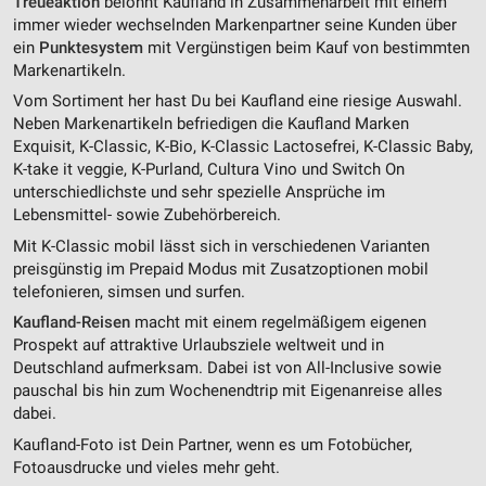
Treueaktion
belohnt Kaufland in Zusammenarbeit mit einem
immer wieder wechselnden Markenpartner seine Kunden über
ein
Punktesystem
mit Vergünstigen beim Kauf von bestimmten
Markenartikeln.
Vom Sortiment her hast Du bei Kaufland eine riesige Auswahl.
Neben Markenartikeln befriedigen die Kaufland Marken
Exquisit, K-Classic, K-Bio, K-Classic Lactosefrei, K-Classic Baby,
K-take it veggie, K-Purland, Cultura Vino und Switch On
unterschiedlichste und sehr spezielle Ansprüche im
Lebensmittel- sowie Zubehörbereich.
Mit K-Classic mobil lässt sich in verschiedenen Varianten
preisgünstig im Prepaid Modus mit Zusatzoptionen mobil
telefonieren, simsen und surfen.
Kaufland-Reisen
macht mit einem regelmäßigem eigenen
Prospekt auf attraktive Urlaubsziele weltweit und in
Deutschland aufmerksam. Dabei ist von All-Inclusive sowie
pauschal bis hin zum Wochenendtrip mit Eigenanreise alles
dabei.
Kaufland-Foto ist Dein Partner, wenn es um Fotobücher,
Fotoausdrucke und vieles mehr geht.