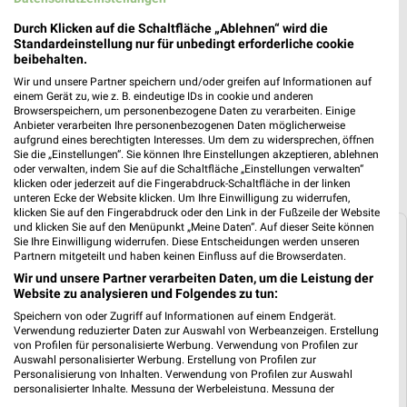
Kaufland Prospekt für Dortmund ab Do.
Durch Klicken auf die Schaltfläche „Ablehnen“ wird die
Standardeinstellung nur für unbedingt erforderliche cookie
den 06.08.
beibehalten.
Gültig von 06. Aug. bis 12. Aug.
Wir und unsere Partner speichern und/oder greifen auf Informationen auf
einem Gerät zu, wie z. B. eindeutige IDs in cookie und anderen
📅
Kalendereintrag erstellen
Browserspeichern, um personenbezogene Daten zu verarbeiten. Einige
Anbieter verarbeiten Ihre personenbezogenen Daten möglicherweise
aufgrund eines berechtigten Interesses. Um dem zu widersprechen, öffnen
Sie die „Einstellungen“. Sie können Ihre Einstellungen akzeptieren, ablehnen
PROSPEKT BLÄTTERN
oder verwalten, indem Sie auf die Schaltfläche „Einstellungen verwalten“
klicken oder jederzeit auf die Fingerabdruck-Schaltfläche in der linken
unteren Ecke der Website klicken. Um Ihre Einwilligung zu widerrufen,
klicken Sie auf den Fingerabdruck oder den Link in der Fußzeile der Website
und klicken Sie auf den Menüpunkt „Meine Daten“. Auf dieser Seite können
Sie Ihre Einwilligung widerrufen. Diese Entscheidungen werden unseren
Weitere Angebote von Kaufland
Partnern mitgeteilt und haben keinen Einfluss auf die Browserdaten.
Wir und unsere Partner verarbeiten Daten, um die Leistung der
Angebote aus dem Kaufland Prospekt
Website zu analysieren und Folgendes zu tun:
vom 06.08.
Speichern von oder Zugriff auf Informationen auf einem Endgerät.
Verwendung reduzierter Daten zur Auswahl von Werbeanzeigen. Erstellung
Im aktuellen Prospekt von Kaufland findest Du unter
von Profilen für personalisierte Werbung. Verwendung von Profilen zur
anderem Angebote zum Thema
Wein
,
Käse
und
Bier
.
Auswahl personalisierter Werbung. Erstellung von Profilen zur
Personalisierung von Inhalten. Verwendung von Profilen zur Auswahl
personalisierter Inhalte. Messung der Werbeleistung. Messung der
Wein Angebote
Performance von Inhalten. Analyse von Zielgruppen durch Statistiken oder