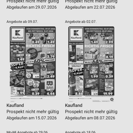
Prospekt nicht mehr gültig
Prospekt nicht mehr gültig
Informationen identifizieren
Abgelaufen am 29.07.2026
Abgelaufen am 22.07.2026
Nicht-IAB-Verarbeitungszwecke:
Notwendig
Angebote ab 09.07.
Angebote ab 02.07.
Performance
Funktional
Werbung
Kaufland
Kaufland
Prospekt nicht mehr gültig
Prospekt nicht mehr gültig
Abgelaufen am 15.07.2026
Abgelaufen am 08.07.2026
Mo-Mi Angebote ab 29.06.
Angebote ab 18.06.