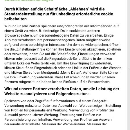
Kaufland Prospekt für Dortmund ab Do.
Durch Klicken auf die Schaltfläche „Ablehnen“ wird die
Standardeinstellung nur für unbedingt erforderliche cookie
den 06.08.
beibehalten.
Gültig von 06. Aug. bis 12. Aug.
Wir und unsere Partner speichern und/oder greifen auf Informationen auf
einem Gerät zu, wie z. B. eindeutige IDs in cookie und anderen
📅
Kalendereintrag erstellen
Browserspeichern, um personenbezogene Daten zu verarbeiten. Einige
Anbieter verarbeiten Ihre personenbezogenen Daten möglicherweise
aufgrund eines berechtigten Interesses. Um dem zu widersprechen, öffnen
Sie die „Einstellungen“. Sie können Ihre Einstellungen akzeptieren, ablehnen
PROSPEKT BLÄTTERN
oder verwalten, indem Sie auf die Schaltfläche „Einstellungen verwalten“
klicken oder jederzeit auf die Fingerabdruck-Schaltfläche in der linken
unteren Ecke der Website klicken. Um Ihre Einwilligung zu widerrufen,
klicken Sie auf den Fingerabdruck oder den Link in der Fußzeile der Website
und klicken Sie auf den Menüpunkt „Meine Daten“. Auf dieser Seite können
Sie Ihre Einwilligung widerrufen. Diese Entscheidungen werden unseren
Weitere Angebote von Kaufland
Partnern mitgeteilt und haben keinen Einfluss auf die Browserdaten.
Wir und unsere Partner verarbeiten Daten, um die Leistung der
Angebote aus dem Kaufland Prospekt
Website zu analysieren und Folgendes zu tun:
vom 06.08.
Speichern von oder Zugriff auf Informationen auf einem Endgerät.
Verwendung reduzierter Daten zur Auswahl von Werbeanzeigen. Erstellung
Im aktuellen Prospekt von Kaufland findest Du unter
von Profilen für personalisierte Werbung. Verwendung von Profilen zur
anderem Angebote zum Thema
Wein
,
Käse
und
Bier
.
Auswahl personalisierter Werbung. Erstellung von Profilen zur
Personalisierung von Inhalten. Verwendung von Profilen zur Auswahl
personalisierter Inhalte. Messung der Werbeleistung. Messung der
Wein Angebote
Performance von Inhalten. Analyse von Zielgruppen durch Statistiken oder