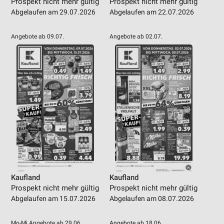
Prospekt nicht mehr gültig
Prospekt nicht mehr gültig
Informationen identifizieren
Abgelaufen am 29.07.2026
Abgelaufen am 22.07.2026
Nicht-IAB-Verarbeitungszwecke:
Notwendig
Angebote ab 09.07.
Angebote ab 02.07.
Performance
Funktional
Werbung
Kaufland
Kaufland
Prospekt nicht mehr gültig
Prospekt nicht mehr gültig
Abgelaufen am 15.07.2026
Abgelaufen am 08.07.2026
Mo-Mi Angebote ab 29.06.
Angebote ab 18.06.