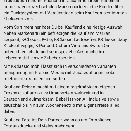
Treueaktion
belohnt Kaufland in Zusammenarbeit mit einem
immer wieder wechselnden Markenpartner seine Kunden über
ein
Punktesystem
mit Vergünstigen beim Kauf von bestimmten
Markenartikeln.
Vom Sortiment her hast Du bei Kaufland eine riesige Auswahl.
Neben Markenartikeln befriedigen die Kaufland Marken
Exquisit, K-Classic, K-Bio, K-Classic Lactosefrei, K-Classic Baby,
K-take it veggie, K-Purland, Cultura Vino und Switch On
unterschiedlichste und sehr spezielle Ansprüche im
Lebensmittel- sowie Zubehörbereich.
Mit K-Classic mobil lässt sich in verschiedenen Varianten
preisgünstig im Prepaid Modus mit Zusatzoptionen mobil
telefonieren, simsen und surfen.
Kaufland-Reisen
macht mit einem regelmäßigem eigenen
Prospekt auf attraktive Urlaubsziele weltweit und in
Deutschland aufmerksam. Dabei ist von All-Inclusive sowie
pauschal bis hin zum Wochenendtrip mit Eigenanreise alles
dabei.
Kaufland-Foto ist Dein Partner, wenn es um Fotobücher,
Fotoausdrucke und vieles mehr geht.