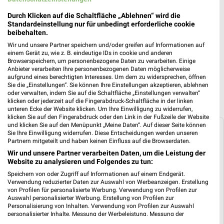
Kaufland Prospekt für Dortmund ab Do.
Durch Klicken auf die Schaltfläche „Ablehnen“ wird die
Standardeinstellung nur für unbedingt erforderliche cookie
den 06.08.
beibehalten.
Gültig von 06. Aug. bis 12. Aug.
Wir und unsere Partner speichern und/oder greifen auf Informationen auf
einem Gerät zu, wie z. B. eindeutige IDs in cookie und anderen
📅
Kalendereintrag erstellen
Browserspeichern, um personenbezogene Daten zu verarbeiten. Einige
Anbieter verarbeiten Ihre personenbezogenen Daten möglicherweise
aufgrund eines berechtigten Interesses. Um dem zu widersprechen, öffnen
Sie die „Einstellungen“. Sie können Ihre Einstellungen akzeptieren, ablehnen
PROSPEKT BLÄTTERN
oder verwalten, indem Sie auf die Schaltfläche „Einstellungen verwalten“
klicken oder jederzeit auf die Fingerabdruck-Schaltfläche in der linken
unteren Ecke der Website klicken. Um Ihre Einwilligung zu widerrufen,
klicken Sie auf den Fingerabdruck oder den Link in der Fußzeile der Website
und klicken Sie auf den Menüpunkt „Meine Daten“. Auf dieser Seite können
Sie Ihre Einwilligung widerrufen. Diese Entscheidungen werden unseren
Weitere Angebote von Kaufland
Partnern mitgeteilt und haben keinen Einfluss auf die Browserdaten.
Wir und unsere Partner verarbeiten Daten, um die Leistung der
Angebote aus dem Kaufland Prospekt
Website zu analysieren und Folgendes zu tun:
vom 06.08.
Speichern von oder Zugriff auf Informationen auf einem Endgerät.
Verwendung reduzierter Daten zur Auswahl von Werbeanzeigen. Erstellung
Im aktuellen Prospekt von Kaufland findest Du unter
von Profilen für personalisierte Werbung. Verwendung von Profilen zur
anderem Angebote zum Thema
Wein
,
Käse
und
Bier
.
Auswahl personalisierter Werbung. Erstellung von Profilen zur
Personalisierung von Inhalten. Verwendung von Profilen zur Auswahl
personalisierter Inhalte. Messung der Werbeleistung. Messung der
Wein Angebote
Performance von Inhalten. Analyse von Zielgruppen durch Statistiken oder