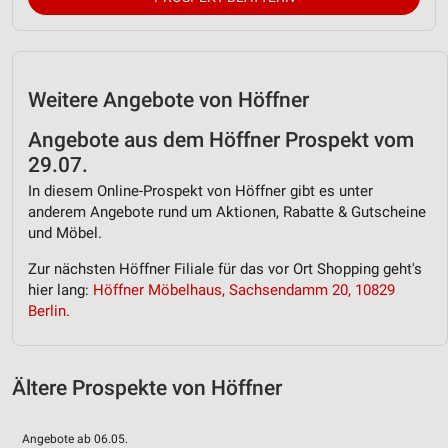
Geräte anhand von aktiv angeforderten
Informationen identifizieren
Nicht-IAB-Verarbeitungszwecke:
Notwendig
Weitere Angebote von Höffner
Performance
Angebote aus dem Höffner Prospekt vom
29.07.
Funktional
In diesem Online-Prospekt von Höffner gibt es unter
anderem Angebote rund um Aktionen, Rabatte & Gutscheine
Werbung
und Möbel.
Zur nächsten Höffner Filiale für das vor Ort Shopping geht's
hier lang:
Höffner Möbelhaus, Sachsendamm 20, 10829
Berlin
.
Ältere Prospekte von Höffner
Angebote ab 06.05.