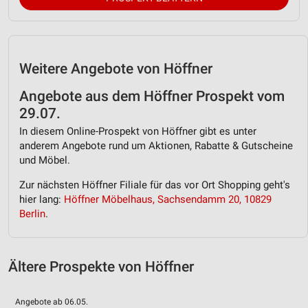
Geräte anhand von aktiv angeforderten
Informationen identifizieren
Nicht-IAB-Verarbeitungszwecke:
Notwendig
Weitere Angebote von Höffner
Performance
Angebote aus dem Höffner Prospekt vom
29.07.
Funktional
In diesem Online-Prospekt von Höffner gibt es unter
anderem Angebote rund um Aktionen, Rabatte & Gutscheine
Werbung
und Möbel.
Zur nächsten Höffner Filiale für das vor Ort Shopping geht's
hier lang:
Höffner Möbelhaus, Sachsendamm 20, 10829
Berlin
.
Ältere Prospekte von Höffner
Angebote ab 06.05.