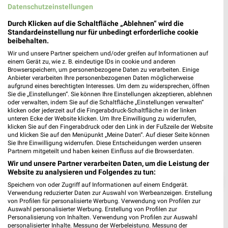
Gültig von 29. Jul. bis 11. Aug.
Datenschutzeinstellungen
📅
Kalendereintrag erstellen
Durch Klicken auf die Schaltfläche „Ablehnen“ wird die
Standardeinstellung nur für unbedingt erforderliche cookie
beibehalten.
PROSPEKT BLÄTTERN
Wir und unsere Partner speichern und/oder greifen auf Informationen auf
einem Gerät zu, wie z. B. eindeutige IDs in cookie und anderen
Browserspeichern, um personenbezogene Daten zu verarbeiten. Einige
Anbieter verarbeiten Ihre personenbezogenen Daten möglicherweise
aufgrund eines berechtigten Interesses. Um dem zu widersprechen, öffnen
Sie die „Einstellungen“. Sie können Ihre Einstellungen akzeptieren, ablehnen
oder verwalten, indem Sie auf die Schaltfläche „Einstellungen verwalten“
klicken oder jederzeit auf die Fingerabdruck-Schaltfläche in der linken
unteren Ecke der Website klicken. Um Ihre Einwilligung zu widerrufen,
klicken Sie auf den Fingerabdruck oder den Link in der Fußzeile der Website
und klicken Sie auf den Menüpunkt „Meine Daten“. Auf dieser Seite können
Sie Ihre Einwilligung widerrufen. Diese Entscheidungen werden unseren
Partnern mitgeteilt und haben keinen Einfluss auf die Browserdaten.
Wir und unsere Partner verarbeiten Daten, um die Leistung der
Website zu analysieren und Folgendes zu tun:
❯
Speichern von oder Zugriff auf Informationen auf einem Endgerät.
Verwendung reduzierter Daten zur Auswahl von Werbeanzeigen. Erstellung
von Profilen für personalisierte Werbung. Verwendung von Profilen zur
Auswahl personalisierter Werbung. Erstellung von Profilen zur
Personalisierung von Inhalten. Verwendung von Profilen zur Auswahl
personalisierter Inhalte. Messung der Werbeleistung. Messung der