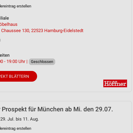
reintrag erstellen
von Daten aus verschiedenen
liale
öbelhaus
r Chaussee 130, 22523 Hamburg-Eidelstedt
g
eiten
0 - 19:00 Uhr |
Geschlossen
EKT BLÄTTERN
ren
 Prospekt für München ab Mi. den 29.07.
29. Jul. bis 11. Aug.
reintrag erstellen