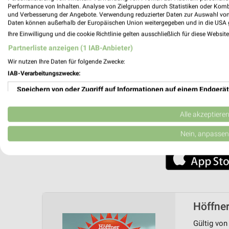
Performance von Inhalten. Analyse von Zielgruppen durch Statistiken oder Kom
und Verbesserung der Angebote. Verwendung reduzierter Daten zur Auswahl von
Nutze weekli auch mobil –
Daten können außerhalb der Europäischen Union weitergegeben und in die USA 
Ihre Einwilligung und die cookie Richtlinie gelten ausschließlich für diese Websit
Partnerliste anzeigen (1 IAB-Anbieter)
Wir nutzen Ihre Daten für folgende Zwecke:
IAB-Verarbeitungszwecke:
Speichern von oder Zugriff auf Informationen auf einem Endgerät
Verwendung reduzierter Daten zur Auswahl von Werbeanzeigen
Alle akzeptiere
Erstellung von Profilen für personalisierte Werbung
Nein, anpassen
Verwendung von Profilen zur Auswahl personalisierter Werbung
Erstellung von Profilen zur Personalisierung von Inhalten
Verwendung von Profilen zur Auswahl personalisierter Inhalte
Höffner
Messung der Werbeleistung
Gültig von 