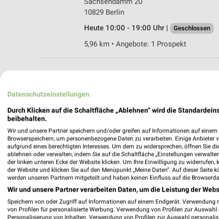
Sachsendamm 20
10829 Berlin
Heute 10:00 - 19:00 Uhr |
Geschlossen
5,96 km • Angebote: 1 Prospekt
MEH
Datenschutzeinstellungen
Durch Klicken auf die Schaltfläche „Ablehnen“ wird die Standardeins
beibehalten.
Wir und unsere Partner speichern und/oder greifen auf Informationen auf einem G
Browserspeichern, um personenbezogene Daten zu verarbeiten. Einige Anbieter 
weekli - Pros
aufgrund eines berechtigten Interesses. Um dem zu widersprechen, öffnen Sie die 
ablehnen oder verwalten, indem Sie auf die Schaltfläche „Einstellungen verwalten“
der linken unteren Ecke der Website klicken. Um Ihre Einwilligung zu widerrufen, 
Alle Höffner Angebote immer griffbereit
der Website und klicken Sie auf den Menüpunkt „Meine Daten“. Auf dieser Seite k
werden unseren Partnern mitgeteilt und haben keinen Einfluss auf die Browserda
✔
Standortgenau
Wir und unsere Partner verarbeiten Daten, um die Leistung der Webs
✔
Folge deinem L
Speichern von oder Zugriff auf Informationen auf einem Endgerät. Verwendung 
✔
Push-Benachric
von Profilen für personalisierte Werbung. Verwendung von Profilen zur Auswahl p
✔
Einkaufsliste -
Personalisierung von Inhalten. Verwendung von Profilen zur Auswahl personalis