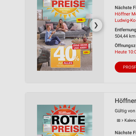
Nächste Fi
Höffner M
Ludwig-Ko
❯
Entfernun
504,44 km
Öffnungsz
Heute 10:0
PROSP
Höffner
Gültig von 
📅
Kalende
Nächste Fi