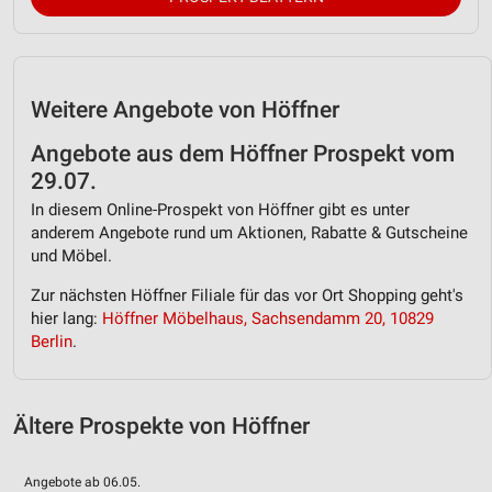
Geräte anhand von aktiv angeforderten
Informationen identifizieren
Nicht-IAB-Verarbeitungszwecke:
Notwendig
Weitere Angebote von Höffner
Performance
Angebote aus dem Höffner Prospekt vom
29.07.
Funktional
In diesem Online-Prospekt von Höffner gibt es unter
anderem Angebote rund um Aktionen, Rabatte & Gutscheine
Werbung
und Möbel.
Zur nächsten Höffner Filiale für das vor Ort Shopping geht's
hier lang:
Höffner Möbelhaus, Sachsendamm 20, 10829
Berlin
.
Ältere Prospekte von Höffner
Angebote ab 06.05.