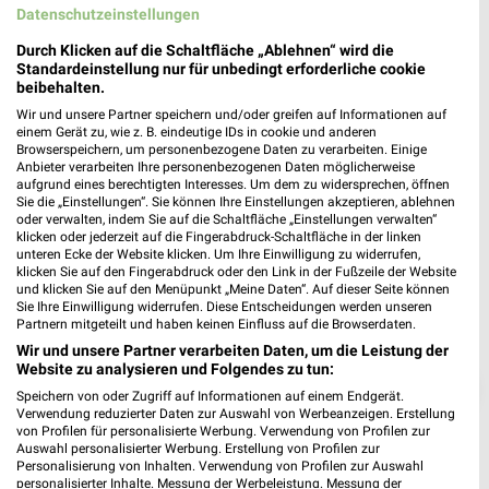
Gültig von 29. Jul. bis 11. Aug.
Datenschutzeinstellungen
📅
Kalendereintrag erstellen
Durch Klicken auf die Schaltfläche „Ablehnen“ wird die
Standardeinstellung nur für unbedingt erforderliche cookie
beibehalten.
PROSPEKT BLÄTTERN
Wir und unsere Partner speichern und/oder greifen auf Informationen auf
einem Gerät zu, wie z. B. eindeutige IDs in cookie und anderen
Browserspeichern, um personenbezogene Daten zu verarbeiten. Einige
Anbieter verarbeiten Ihre personenbezogenen Daten möglicherweise
aufgrund eines berechtigten Interesses. Um dem zu widersprechen, öffnen
Sie die „Einstellungen“. Sie können Ihre Einstellungen akzeptieren, ablehnen
oder verwalten, indem Sie auf die Schaltfläche „Einstellungen verwalten“
klicken oder jederzeit auf die Fingerabdruck-Schaltfläche in der linken
unteren Ecke der Website klicken. Um Ihre Einwilligung zu widerrufen,
klicken Sie auf den Fingerabdruck oder den Link in der Fußzeile der Website
und klicken Sie auf den Menüpunkt „Meine Daten“. Auf dieser Seite können
Sie Ihre Einwilligung widerrufen. Diese Entscheidungen werden unseren
Partnern mitgeteilt und haben keinen Einfluss auf die Browserdaten.
Wir und unsere Partner verarbeiten Daten, um die Leistung der
Website zu analysieren und Folgendes zu tun:
❯
Speichern von oder Zugriff auf Informationen auf einem Endgerät.
Verwendung reduzierter Daten zur Auswahl von Werbeanzeigen. Erstellung
von Profilen für personalisierte Werbung. Verwendung von Profilen zur
Auswahl personalisierter Werbung. Erstellung von Profilen zur
Personalisierung von Inhalten. Verwendung von Profilen zur Auswahl
personalisierter Inhalte. Messung der Werbeleistung. Messung der