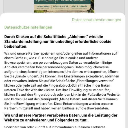
Datenschutzbestimmungen
Datenschutzeinstellungen
ROLLER Prospekt für Düsseldorf ab So.
Durch Klicken auf die Schaltfläche „Ablehnen“ wird die
Standardeinstellung nur für unbedingt erforderliche cookie
den 01.03.
beibehalten.
Gartenliebe
Wir und unsere Partner speichern und/oder greifen auf Informationen auf
einem Gerät zu, wie z. B. eindeutige IDs in cookie und anderen
Gültig von 01. Mär. bis 26. Sep.
Browserspeichern, um personenbezogene Daten zu verarbeiten. Einige
Anbieter verarbeiten Ihre personenbezogenen Daten möglicherweise
📅
Kalendereintrag erstellen
aufgrund eines berechtigten Interesses. Um dem zu widersprechen, öffnen
Sie die „Einstellungen“. Sie können Ihre Einstellungen akzeptieren, ablehnen
oder verwalten, indem Sie auf die Schaltfläche „Einstellungen verwalten“
klicken oder jederzeit auf die Fingerabdruck-Schaltfläche in der linken
unteren Ecke der Website klicken. Um Ihre Einwilligung zu widerrufen,
PROSPEKT BLÄTTERN
klicken Sie auf den Fingerabdruck oder den Link in der Fußzeile der Website
und klicken Sie auf den Menüpunkt „Meine Daten“. Auf dieser Seite können
Sie Ihre Einwilligung widerrufen. Diese Entscheidungen werden unseren
Partnern mitgeteilt und haben keinen Einfluss auf die Browserdaten.
Wir und unsere Partner verarbeiten Daten, um die Leistung der
Website zu analysieren und Folgendes zu tun:
Speichern von oder Zugriff auf Informationen auf einem Endgerät.