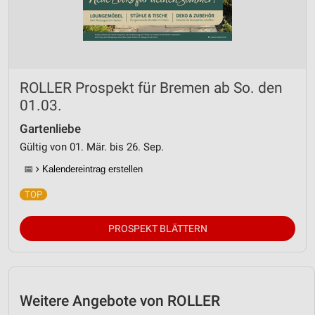
IAB-Besonderheiten:
Verwendung genauer Standortdaten
Geräte anhand von aktiv angeforderten
Informationen identifizieren
ROLLER Prospekt für Bremen ab So. den
Nicht-IAB-Verarbeitungszwecke:
01.03.
Notwendig
Gartenliebe
Gültig von 01. Mär. bis 26. Sep.
Performance
📅
Kalendereintrag erstellen
Funktional
Werbung
PROSPEKT BLÄTTERN
Weitere Angebote von ROLLER