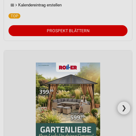
Werbung
📅
Kalendereintrag erstellen
Verwendung von Profilen zur Auswahl
personalisierter Werbung
PROSPEKT BLÄTTERN
Erstellung von Profilen zur Personalisierung
von Inhalten
Verwendung von Profilen zur Auswahl
personalisierter Inhalte
Messung der Werbeleistung
Messung der Performance von Inhalten
Analyse von Zielgruppen durch Statistiken oder
Kombinationen von Daten aus verschiedenen
Quellen
❯
Entwicklung und Verbesserung der Angebote
Verwendung reduzierter Daten zur Auswahl von
Inhalten