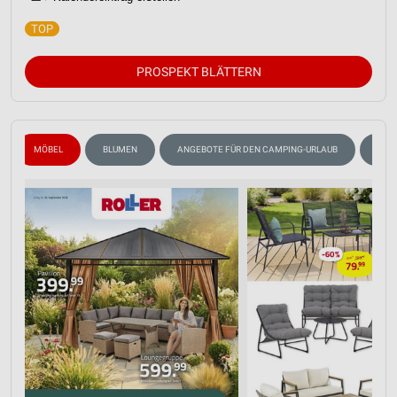
PROSPEKT BLÄTTERN
MÖBEL
BLUMEN
ANGEBOTE FÜR DEN CAMPING-URLAUB
SOM