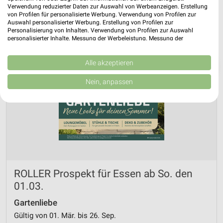
Verwendung reduzierter Daten zur Auswahl von Werbeanzeigen. Erstellung
von Profilen für personalisierte Werbung. Verwendung von Profilen zur
Auswahl personalisierter Werbung. Erstellung von Profilen zur
Personalisierung von Inhalten. Verwendung von Profilen zur Auswahl
personalisierter Inhalte. Messung der Werbeleistung. Messung der
Performance von Inhalten. Analyse von Zielgruppen durch Statistiken oder
Kombinationen von Daten aus verschiedenen Quellen. Entwicklung und
Verbesserung der Angebote. Verwendung reduzierter Daten zur Auswahl
Alle akzeptieren
❯
von Inhalten.
Daten können außerhalb der Europäischen Union weitergegeben und in die
Nein, anpassen
USA gesendet werden.
Ihre Einwilligung und die cookie Richtlinie gelten ausschließlich für diese
Website/App.
Partnerliste anzeigen (1 IAB-Anbieter)
Wir nutzen Ihre Daten für folgende Zwecke:
IAB-Verarbeitungszwecke:
Speichern von oder Zugriff auf Informationen
auf einem Endgerät
ROLLER Prospekt für Essen ab So. den
01.03.
Verwendung reduzierter Daten zur Auswahl von
Werbeanzeigen
Gartenliebe
Gültig von 01. Mär. bis 26. Sep.
Erstellung von Profilen für personalisierte