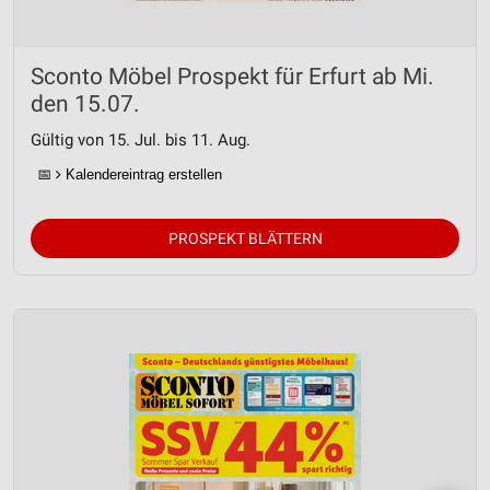
Entwicklung und Verbesserung der Angebote
Sconto Möbel Prospekt für Erfurt ab Mi.
Verwendung reduzierter Daten zur Auswahl von
Inhalten
den 15.07.
IAB-Besonderheiten:
Gültig von 15. Jul. bis 11. Aug.
Verwendung genauer Standortdaten
📅
Kalendereintrag erstellen
Geräte anhand von aktiv angeforderten
Informationen identifizieren
PROSPEKT BLÄTTERN
Nicht-IAB-Verarbeitungszwecke:
Notwendig
Performance
Funktional
Werbung