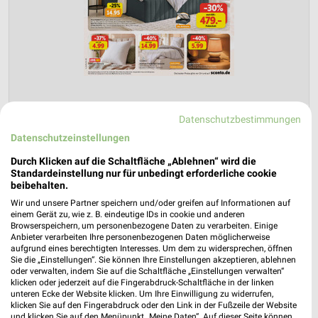
Datenschutzbestimmungen
Sconto Möbel Prospekt für Magdeburg
Datenschutzeinstellungen
ab Mi. den 15.07.
Durch Klicken auf die Schaltfläche „Ablehnen“ wird die
Gültig von 15. Jul. bis 11. Aug.
Standardeinstellung nur für unbedingt erforderliche cookie
beibehalten.
📅
Kalendereintrag erstellen
Wir und unsere Partner speichern und/oder greifen auf Informationen auf
einem Gerät zu, wie z. B. eindeutige IDs in cookie und anderen
Browserspeichern, um personenbezogene Daten zu verarbeiten. Einige
PROSPEKT BLÄTTERN
Anbieter verarbeiten Ihre personenbezogenen Daten möglicherweise
aufgrund eines berechtigten Interesses. Um dem zu widersprechen, öffnen
Sie die „Einstellungen“. Sie können Ihre Einstellungen akzeptieren, ablehnen
oder verwalten, indem Sie auf die Schaltfläche „Einstellungen verwalten“
klicken oder jederzeit auf die Fingerabdruck-Schaltfläche in der linken
unteren Ecke der Website klicken. Um Ihre Einwilligung zu widerrufen,
klicken Sie auf den Fingerabdruck oder den Link in der Fußzeile der Website
und klicken Sie auf den Menüpunkt „Meine Daten“. Auf dieser Seite können