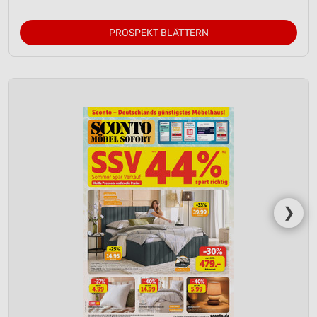
Verwendung reduzierter Daten zur Auswahl von
Werbeanzeigen
PROSPEKT BLÄTTERN
Erstellung von Profilen für personalisierte
Werbung
Verwendung von Profilen zur Auswahl
personalisierter Werbung
Erstellung von Profilen zur Personalisierung
von Inhalten
Verwendung von Profilen zur Auswahl
personalisierter Inhalte
❯
Messung der Werbeleistung
Messung der Performance von Inhalten
Analyse von Zielgruppen durch Statistiken oder
Kombinationen von Daten aus verschiedenen
Quellen