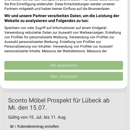
Sie Ihre Einwilligung widerrufen. Diese Entscheidungen werden unseren
Partnern mitgeteilt und haben keinen Einfluss auf die Browserdaten.
Wir und unsere Partner verarbeiten Daten, um die Leistung der
Website zu analysieren und Folgendes zu tun:
Speichern von oder Zugriff auf Informationen auf einem Endgerät.
Verwendung reduzierter Daten zur Auswahl von Werbeanzeigen. Erstellung
❯
von Profilen für personalisierte Werbung. Verwendung von Profilen zur
Auswahl personalisierter Werbung. Erstellung von Profilen zur
Personalisierung von Inhalten. Verwendung von Profilen zur Auswahl
personalisierter Inhalte. Messung der Werbeleistung. Messung der
Performance von Inhalten. Analyse von Zielgruppen durch Statistiken oder
Kombinationen von Daten aus verschiedenen Quellen. Entwicklung und
Verbesserung der Angebote. Verwendung reduzierter Daten zur Auswahl
Alle akzeptieren
von Inhalten.
Daten können außerhalb der Europäischen Union weitergegeben und in die
Nein, anpassen
USA gesendet werden.
Ihre Einwilligung und die cookie Richtlinie gelten ausschließlich für diese
Website/App.
Partnerliste anzeigen (1 IAB-Anbieter)
Sconto Möbel Prospekt für Lübeck ab
Wir nutzen Ihre Daten für folgende Zwecke:
Mi. den 15.07.
IAB-Verarbeitungszwecke:
Gültig von 15. Jul. bis 11. Aug.
Speichern von oder Zugriff auf Informationen
auf einem Endgerät
📅
Kalendereintrag erstellen