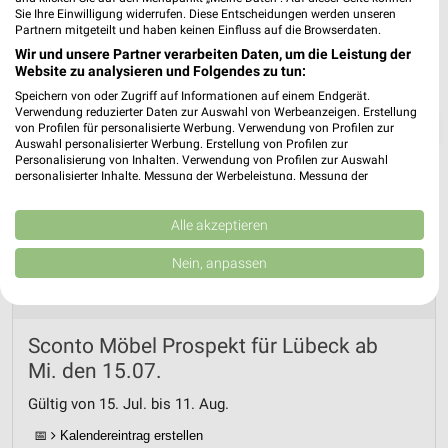
Sie Ihre Einwilligung widerrufen. Diese Entscheidungen werden unseren
Partnern mitgeteilt und haben keinen Einfluss auf die Browserdaten.
Wir und unsere Partner verarbeiten Daten, um die Leistung der
Website zu analysieren und Folgendes zu tun:
Speichern von oder Zugriff auf Informationen auf einem Endgerät.
Verwendung reduzierter Daten zur Auswahl von Werbeanzeigen. Erstellung
❯
von Profilen für personalisierte Werbung. Verwendung von Profilen zur
Auswahl personalisierter Werbung. Erstellung von Profilen zur
Personalisierung von Inhalten. Verwendung von Profilen zur Auswahl
personalisierter Inhalte. Messung der Werbeleistung. Messung der
Performance von Inhalten. Analyse von Zielgruppen durch Statistiken oder
Kombinationen von Daten aus verschiedenen Quellen. Entwicklung und
Verbesserung der Angebote. Verwendung reduzierter Daten zur Auswahl
Alle akzeptieren
von Inhalten.
Daten können außerhalb der Europäischen Union weitergegeben und in die
Nein, anpassen
USA gesendet werden.
Ihre Einwilligung und die cookie Richtlinie gelten ausschließlich für diese
Website/App.
Partnerliste anzeigen (1 IAB-Anbieter)
Sconto Möbel Prospekt für Lübeck ab
Wir nutzen Ihre Daten für folgende Zwecke:
Mi. den 15.07.
IAB-Verarbeitungszwecke:
Gültig von 15. Jul. bis 11. Aug.
Speichern von oder Zugriff auf Informationen
auf einem Endgerät
📅
Kalendereintrag erstellen