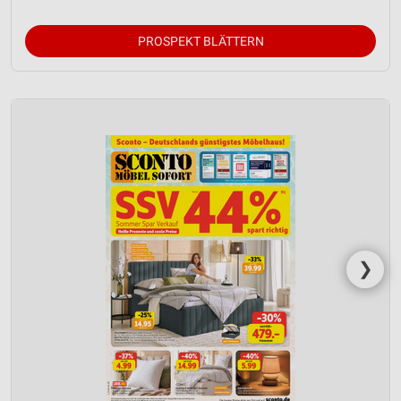
Verwendung reduzierter Daten zur Auswahl von
Werbeanzeigen
PROSPEKT BLÄTTERN
Erstellung von Profilen für personalisierte
Werbung
Verwendung von Profilen zur Auswahl
personalisierter Werbung
Erstellung von Profilen zur Personalisierung
von Inhalten
Verwendung von Profilen zur Auswahl
personalisierter Inhalte
❯
Messung der Werbeleistung
Messung der Performance von Inhalten
Analyse von Zielgruppen durch Statistiken oder
Kombinationen von Daten aus verschiedenen
Quellen