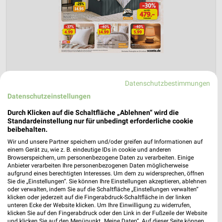
Datenschutzbestimmungen
Sconto Möbel Prospekt für Magdeburg
Datenschutzeinstellungen
ab Mi. den 15.07.
Durch Klicken auf die Schaltfläche „Ablehnen“ wird die
Gültig von 15. Jul. bis 11. Aug.
Standardeinstellung nur für unbedingt erforderliche cookie
beibehalten.
📅
Kalendereintrag erstellen
Wir und unsere Partner speichern und/oder greifen auf Informationen auf
einem Gerät zu, wie z. B. eindeutige IDs in cookie und anderen
Browserspeichern, um personenbezogene Daten zu verarbeiten. Einige
PROSPEKT BLÄTTERN
Anbieter verarbeiten Ihre personenbezogenen Daten möglicherweise
aufgrund eines berechtigten Interesses. Um dem zu widersprechen, öffnen
Sie die „Einstellungen“. Sie können Ihre Einstellungen akzeptieren, ablehnen
oder verwalten, indem Sie auf die Schaltfläche „Einstellungen verwalten“
klicken oder jederzeit auf die Fingerabdruck-Schaltfläche in der linken
unteren Ecke der Website klicken. Um Ihre Einwilligung zu widerrufen,
klicken Sie auf den Fingerabdruck oder den Link in der Fußzeile der Website
und klicken Sie auf den Menüpunkt „Meine Daten“. Auf dieser Seite können