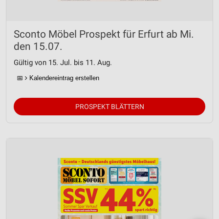
Entwicklung und Verbesserung der Angebote
Sconto Möbel Prospekt für Erfurt ab Mi.
Verwendung reduzierter Daten zur Auswahl von
Inhalten
den 15.07.
IAB-Besonderheiten:
Gültig von 15. Jul. bis 11. Aug.
Verwendung genauer Standortdaten
📅
Kalendereintrag erstellen
Geräte anhand von aktiv angeforderten
Informationen identifizieren
PROSPEKT BLÄTTERN
Nicht-IAB-Verarbeitungszwecke:
Notwendig
Performance
Funktional
Werbung