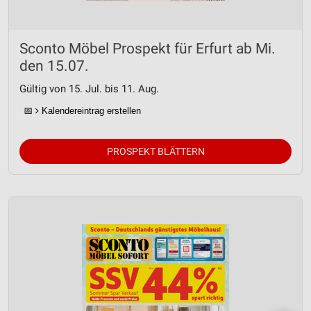
Entwicklung und Verbesserung der Angebote
Sconto Möbel Prospekt für Erfurt ab Mi.
Verwendung reduzierter Daten zur Auswahl von
Inhalten
den 15.07.
IAB-Besonderheiten:
Gültig von 15. Jul. bis 11. Aug.
Verwendung genauer Standortdaten
📅
Kalendereintrag erstellen
Geräte anhand von aktiv angeforderten
Informationen identifizieren
PROSPEKT BLÄTTERN
Nicht-IAB-Verarbeitungszwecke:
Notwendig
Performance
Funktional
Werbung