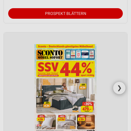
Verwendung reduzierter Daten zur Auswahl von
Werbeanzeigen
PROSPEKT BLÄTTERN
Erstellung von Profilen für personalisierte
Werbung
Verwendung von Profilen zur Auswahl
personalisierter Werbung
Erstellung von Profilen zur Personalisierung
von Inhalten
Verwendung von Profilen zur Auswahl
personalisierter Inhalte
❯
Messung der Werbeleistung
Messung der Performance von Inhalten
Analyse von Zielgruppen durch Statistiken oder
Kombinationen von Daten aus verschiedenen
Quellen