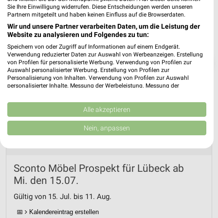
Sie Ihre Einwilligung widerrufen. Diese Entscheidungen werden unseren
Partnern mitgeteilt und haben keinen Einfluss auf die Browserdaten.
Wir und unsere Partner verarbeiten Daten, um die Leistung der
Website zu analysieren und Folgendes zu tun:
Speichern von oder Zugriff auf Informationen auf einem Endgerät.
Verwendung reduzierter Daten zur Auswahl von Werbeanzeigen. Erstellung
❯
von Profilen für personalisierte Werbung. Verwendung von Profilen zur
Auswahl personalisierter Werbung. Erstellung von Profilen zur
Personalisierung von Inhalten. Verwendung von Profilen zur Auswahl
personalisierter Inhalte. Messung der Werbeleistung. Messung der
Performance von Inhalten. Analyse von Zielgruppen durch Statistiken oder
Kombinationen von Daten aus verschiedenen Quellen. Entwicklung und
Verbesserung der Angebote. Verwendung reduzierter Daten zur Auswahl
Alle akzeptieren
von Inhalten.
Daten können außerhalb der Europäischen Union weitergegeben und in die
Nein, anpassen
USA gesendet werden.
Ihre Einwilligung und die cookie Richtlinie gelten ausschließlich für diese
Website/App.
Partnerliste anzeigen (1 IAB-Anbieter)
Sconto Möbel Prospekt für Lübeck ab
Wir nutzen Ihre Daten für folgende Zwecke:
Mi. den 15.07.
IAB-Verarbeitungszwecke:
Gültig von 15. Jul. bis 11. Aug.
Speichern von oder Zugriff auf Informationen
auf einem Endgerät
📅
Kalendereintrag erstellen