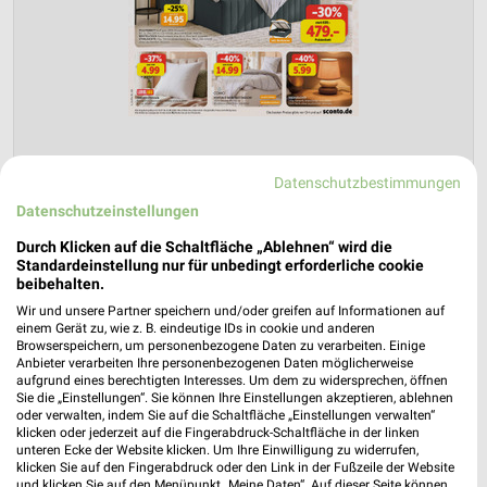
Datenschutzbestimmungen
Sconto Möbel Prospekt für Magdeburg
Datenschutzeinstellungen
ab Mi. den 15.07.
Durch Klicken auf die Schaltfläche „Ablehnen“ wird die
Gültig von 15. Jul. bis 11. Aug.
Standardeinstellung nur für unbedingt erforderliche cookie
beibehalten.
📅
Kalendereintrag erstellen
Wir und unsere Partner speichern und/oder greifen auf Informationen auf
einem Gerät zu, wie z. B. eindeutige IDs in cookie und anderen
Browserspeichern, um personenbezogene Daten zu verarbeiten. Einige
PROSPEKT BLÄTTERN
Anbieter verarbeiten Ihre personenbezogenen Daten möglicherweise
aufgrund eines berechtigten Interesses. Um dem zu widersprechen, öffnen
Sie die „Einstellungen“. Sie können Ihre Einstellungen akzeptieren, ablehnen
oder verwalten, indem Sie auf die Schaltfläche „Einstellungen verwalten“
klicken oder jederzeit auf die Fingerabdruck-Schaltfläche in der linken
unteren Ecke der Website klicken. Um Ihre Einwilligung zu widerrufen,
klicken Sie auf den Fingerabdruck oder den Link in der Fußzeile der Website
und klicken Sie auf den Menüpunkt „Meine Daten“. Auf dieser Seite können