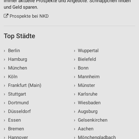
Immer aktuelle Prospekte und Angebote. Schnäppchen finden
und Geld sparen.
Prospekte bei NKD
Top Städte
›
Berlin
›
Wuppertal
›
Hamburg
›
Bielefeld
›
München
›
Bonn
›
Köln
›
Mannheim
›
Frankfurt (Main)
›
Münster
›
Stuttgart
›
Karlsruhe
›
Dortmund
›
Wiesbaden
›
Düsseldorf
›
Augsburg
›
Essen
›
Gelsenkirchen
›
Bremen
›
Aachen
›
Hannover
›
Mönchengladbach