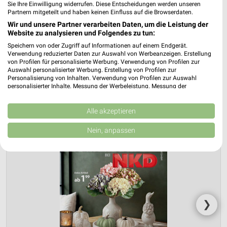
Mo. den 03.08.
Sie Ihre Einwilligung widerrufen. Diese Entscheidungen werden unseren
Partnern mitgeteilt und haben keinen Einfluss auf die Browserdaten.
Herbstliche Deko-Woche
Wir und unsere Partner verarbeiten Daten, um die Leistung der
Gültig von 03. Aug. bis 01. Sep.
Website zu analysieren und Folgendes zu tun:
Speichern von oder Zugriff auf Informationen auf einem Endgerät.
📅
Kalendereintrag erstellen
Verwendung reduzierter Daten zur Auswahl von Werbeanzeigen. Erstellung
von Profilen für personalisierte Werbung. Verwendung von Profilen zur
Auswahl personalisierter Werbung. Erstellung von Profilen zur
PROSPEKT BLÄTTERN
Personalisierung von Inhalten. Verwendung von Profilen zur Auswahl
personalisierter Inhalte. Messung der Werbeleistung. Messung der
Performance von Inhalten. Analyse von Zielgruppen durch Statistiken oder
Kombinationen von Daten aus verschiedenen Quellen. Entwicklung und
Verbesserung der Angebote. Verwendung reduzierter Daten zur Auswahl
Alle akzeptieren
von Inhalten.
Daten können außerhalb der Europäischen Union weitergegeben und in die
Nein, anpassen
USA gesendet werden.
Ihre Einwilligung und die cookie Richtlinie gelten ausschließlich für diese
Website/App.
Partnerliste anzeigen (1 IAB-Anbieter)
Wir nutzen Ihre Daten für folgende Zwecke:
IAB-Verarbeitungszwecke:
❯
Speichern von oder Zugriff auf Informationen
auf einem Endgerät