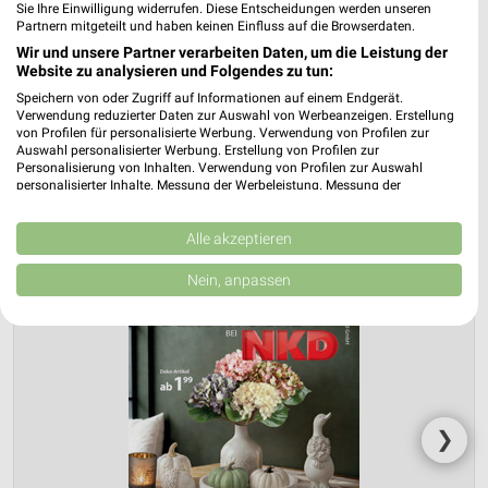
Mo. den 03.08.
Sie Ihre Einwilligung widerrufen. Diese Entscheidungen werden unseren
Partnern mitgeteilt und haben keinen Einfluss auf die Browserdaten.
Herbstliche Deko-Woche
Wir und unsere Partner verarbeiten Daten, um die Leistung der
Gültig von 03. Aug. bis 01. Sep.
Website zu analysieren und Folgendes zu tun:
Speichern von oder Zugriff auf Informationen auf einem Endgerät.
📅
Kalendereintrag erstellen
Verwendung reduzierter Daten zur Auswahl von Werbeanzeigen. Erstellung
von Profilen für personalisierte Werbung. Verwendung von Profilen zur
Auswahl personalisierter Werbung. Erstellung von Profilen zur
PROSPEKT BLÄTTERN
Personalisierung von Inhalten. Verwendung von Profilen zur Auswahl
personalisierter Inhalte. Messung der Werbeleistung. Messung der
Performance von Inhalten. Analyse von Zielgruppen durch Statistiken oder
Kombinationen von Daten aus verschiedenen Quellen. Entwicklung und
Verbesserung der Angebote. Verwendung reduzierter Daten zur Auswahl
Alle akzeptieren
von Inhalten.
Daten können außerhalb der Europäischen Union weitergegeben und in die
Nein, anpassen
USA gesendet werden.
Ihre Einwilligung und die cookie Richtlinie gelten ausschließlich für diese
Website/App.
Partnerliste anzeigen (1 IAB-Anbieter)
Wir nutzen Ihre Daten für folgende Zwecke:
IAB-Verarbeitungszwecke:
❯
Speichern von oder Zugriff auf Informationen
auf einem Endgerät