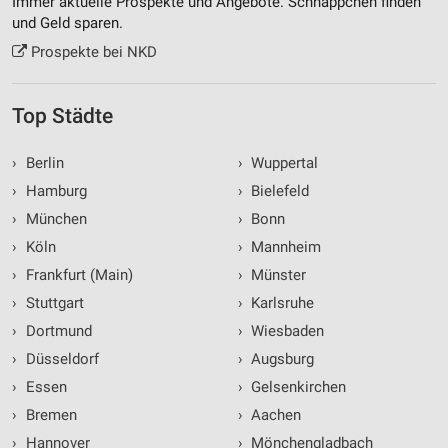
Immer aktuelle Prospekte und Angebote. Schnäppchen finden
und Geld sparen.
Prospekte bei NKD
Top Städte
›
Berlin
›
Wuppertal
›
Hamburg
›
Bielefeld
›
München
›
Bonn
›
Köln
›
Mannheim
›
Frankfurt (Main)
›
Münster
›
Stuttgart
›
Karlsruhe
›
Dortmund
›
Wiesbaden
›
Düsseldorf
›
Augsburg
›
Essen
›
Gelsenkirchen
›
Bremen
›
Aachen
›
Hannover
›
Mönchengladbach