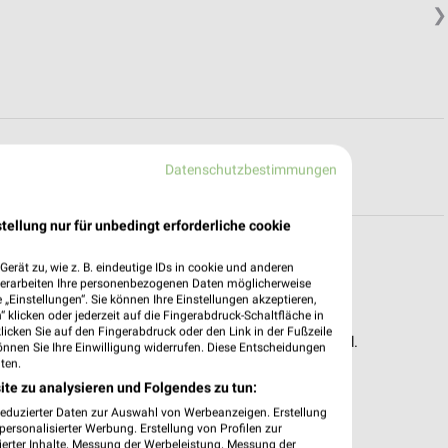
❯
R PROSPEKTE
Datenschutzbestimmungen
tellung nur für unbedingt erforderliche cookie
erät zu, wie z. B. eindeutige IDs in cookie und anderen
verarbeiten Ihre personenbezogenen Daten möglicherweise
pekte & Angebote App
„Einstellungen“. Sie können Ihre Einstellungen akzeptieren,
 klicken oder jederzeit auf die Fingerabdruck-Schaltfläche in
klicken Sie auf den Fingerabdruck oder den Link in der Fußzeile
 – mit der kostenlosen weekli App für iOS & Android.
önnen Sie Ihre Einwilligung widerrufen. Diese Entscheidungen
ten.
e Angebote
ite zu analysieren und Folgendes zu tun:
ieblingshändler
reduzierter Daten zur Auswahl von Werbeanzeigen. Erstellung
htigungen bei neuen Prospekten
ersonalisierter Werbung. Erstellung von Profilen zur
 Einkauf stressfrei planen
ierter Inhalte. Messung der Werbeleistung. Messung der