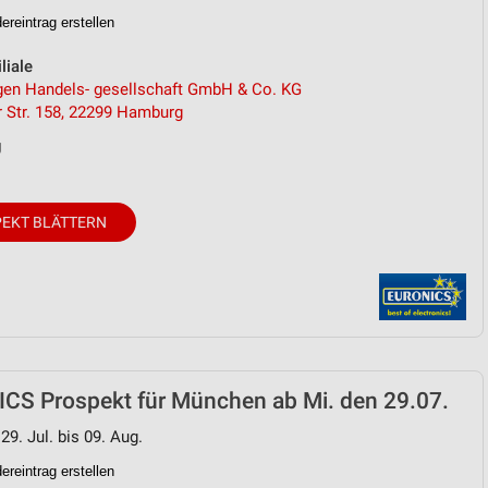
reintrag erstellen
von Daten aus verschiedenen
liale
en Handels- gesellschaft GmbH & Co. KG
 Str. 158, 22299 Hamburg
g
EKT BLÄTTERN
ren
CS Prospekt für München ab Mi. den 29.07.
29. Jul. bis 09. Aug.
reintrag erstellen