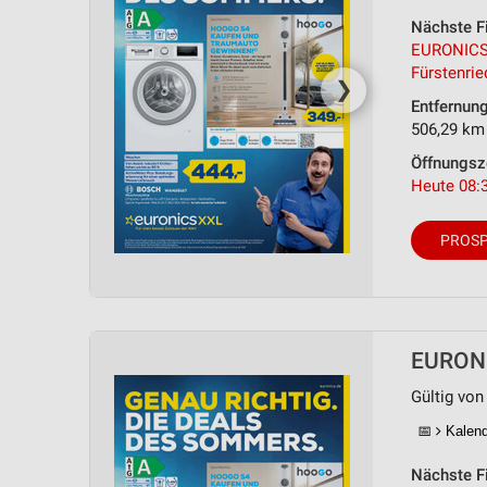
Nächste Fi
EURONICS
Fürstenrie
❯
Entfernun
506,29 km
Öffnungsz
Heute 08:3
PROSP
EURONIC
Gültig von 
📅
Kalende
Nächste Fi