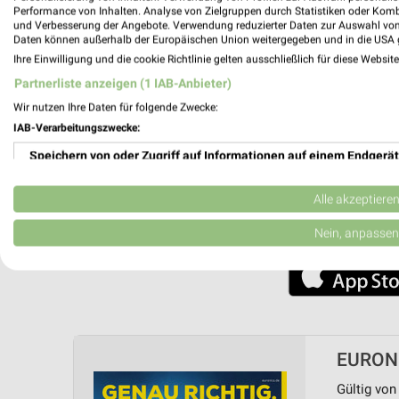
Performance von Inhalten. Analyse von Zielgruppen durch Statistiken oder Kom
und Verbesserung der Angebote. Verwendung reduzierter Daten zur Auswahl von
Nutze weekli auch mobil –
Daten können außerhalb der Europäischen Union weitergegeben und in die USA 
Ihre Einwilligung und die cookie Richtlinie gelten ausschließlich für diese Websit
Partnerliste anzeigen (1 IAB-Anbieter)
Wir nutzen Ihre Daten für folgende Zwecke:
IAB-Verarbeitungszwecke:
Speichern von oder Zugriff auf Informationen auf einem Endgerät
Verwendung reduzierter Daten zur Auswahl von Werbeanzeigen
Alle akzeptiere
Erstellung von Profilen für personalisierte Werbung
Nein, anpassen
Verwendung von Profilen zur Auswahl personalisierter Werbung
Erstellung von Profilen zur Personalisierung von Inhalten
Verwendung von Profilen zur Auswahl personalisierter Inhalte
EURONI
Messung der Werbeleistung
Gültig von 