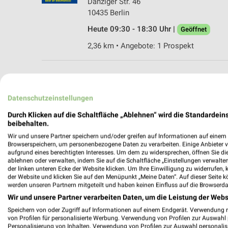
Danziger Str. 46
10435 Berlin
Heute 09:30 - 18:30 Uhr |
Geöffnet
2,36 km • Angebote: 1 Prospekt
MEH
Datenschutzeinstellungen
Durch Klicken auf die Schaltfläche „Ablehnen“ wird die Standardeins
beibehalten.
Wir und unsere Partner speichern und/oder greifen auf Informationen auf einem G
Browserspeichern, um personenbezogene Daten zu verarbeiten. Einige Anbieter 
weekli - Pros
aufgrund eines berechtigten Interesses. Um dem zu widersprechen, öffnen Sie die 
ablehnen oder verwalten, indem Sie auf die Schaltfläche „Einstellungen verwalten“
der linken unteren Ecke der Website klicken. Um Ihre Einwilligung zu widerrufen, 
Alle EURONICS Angebote immer griffbereit
der Website und klicken Sie auf den Menüpunkt „Meine Daten“. Auf dieser Seite k
werden unseren Partnern mitgeteilt und haben keinen Einfluss auf die Browserda
✔
Standortgenau
Wir und unsere Partner verarbeiten Daten, um die Leistung der Webs
✔
Folge deinem L
Speichern von oder Zugriff auf Informationen auf einem Endgerät. Verwendung 
✔
Push-Benachric
von Profilen für personalisierte Werbung. Verwendung von Profilen zur Auswahl p
✔
Einkaufsliste -
Personalisierung von Inhalten. Verwendung von Profilen zur Auswahl personalis