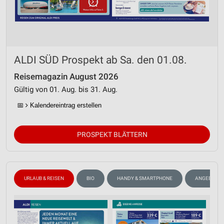
ALDI SÜD Prospekt ab Sa. den 01.08.
Reisemagazin August 2026
Gültig von 01. Aug. bis 31. Aug.
📅
Kalendereintrag erstellen
PROSPEKT BLÄTTERN
URLAUB & REISEN
BIO
HANDY & SMARTPHONE
ANGEBOTE 