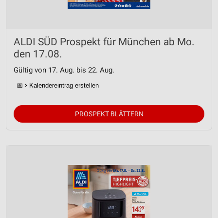
Entwicklung und Verbesserung der Angebote
Verwendung reduzierter Daten zur Auswahl von
ALDI SÜD Prospekt für München ab Mo.
Inhalten
den 17.08.
IAB-Besonderheiten:
Gültig von 17. Aug. bis 22. Aug.
Verwendung genauer Standortdaten
📅
Kalendereintrag erstellen
Geräte anhand von aktiv angeforderten
Informationen identifizieren
PROSPEKT BLÄTTERN
Nicht-IAB-Verarbeitungszwecke:
Notwendig
Performance
Funktional
Werbung