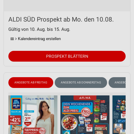
ALDI SÜD Prospekt ab Mo. den 10.08.
Gültig von 10. Aug. bis 15. Aug.
📅
Kalendereintrag erstellen
PROSPEKT BLÄTTERN
ANGEBOTE AB FREITAG
ANGEBOTE AB DONNERSTAG
ANGEBOTE A