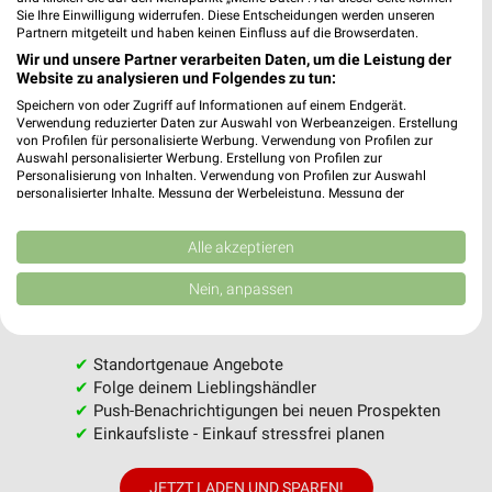
Sie Ihre Einwilligung widerrufen. Diese Entscheidungen werden unseren
Partnern mitgeteilt und haben keinen Einfluss auf die Browserdaten.
Wir und unsere Partner verarbeiten Daten, um die Leistung der
Website zu analysieren und Folgendes zu tun:
MEHR PROSPEKTE
Speichern von oder Zugriff auf Informationen auf einem Endgerät.
Verwendung reduzierter Daten zur Auswahl von Werbeanzeigen. Erstellung
von Profilen für personalisierte Werbung. Verwendung von Profilen zur
Auswahl personalisierter Werbung. Erstellung von Profilen zur
Personalisierung von Inhalten. Verwendung von Profilen zur Auswahl
personalisierter Inhalte. Messung der Werbeleistung. Messung der
Performance von Inhalten. Analyse von Zielgruppen durch Statistiken oder
Kombinationen von Daten aus verschiedenen Quellen. Entwicklung und
Verbesserung der Angebote. Verwendung reduzierter Daten zur Auswahl
Alle akzeptieren
weekli - Prospekte & Angebote App
von Inhalten.
Daten können außerhalb der Europäischen Union weitergegeben und in die
Nein, anpassen
Alle ALDI SÜD Angebote immer griffbereit – mit der
USA gesendet werden.
kostenlosen weekli App für iOS & Android.
Ihre Einwilligung und die cookie Richtlinie gelten ausschließlich für diese
Website/App.
✔
Standortgenaue Angebote
Partnerliste anzeigen (1 IAB-Anbieter)
✔
Folge deinem Lieblingshändler
Wir nutzen Ihre Daten für folgende Zwecke:
✔
Push-Benachrichtigungen bei neuen Prospekten
IAB-Verarbeitungszwecke:
✔
Einkaufsliste - Einkauf stressfrei planen
Speichern von oder Zugriff auf Informationen
auf einem Endgerät
JETZT LADEN UND SPAREN!