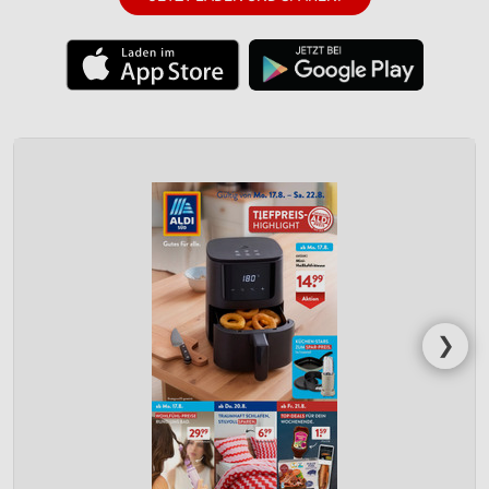
Verwendung reduzierter Daten zur Auswahl von
Werbeanzeigen
Erstellung von Profilen für personalisierte
Werbung
Verwendung von Profilen zur Auswahl
personalisierter Werbung
Erstellung von Profilen zur Personalisierung
von Inhalten
Verwendung von Profilen zur Auswahl
personalisierter Inhalte
❯
Messung der Werbeleistung
Messung der Performance von Inhalten
Analyse von Zielgruppen durch Statistiken oder
Kombinationen von Daten aus verschiedenen
Quellen