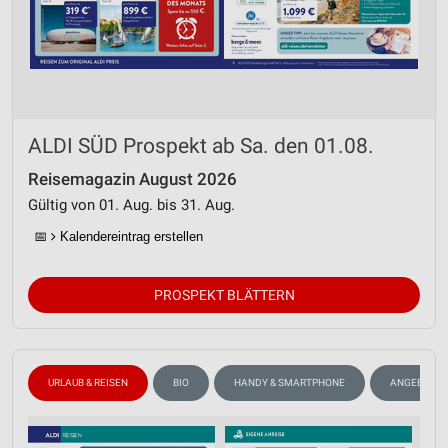
ALDI SÜD Prospekt ab Sa. den 01.08.
Reisemagazin August 2026
Gültig von 01. Aug. bis 31. Aug.
📅
Kalendereintrag erstellen
PROSPEKT BLÄTTERN
URLAUB & REISEN
BIO
HANDY & SMARTPHONE
ANGEBOTE 