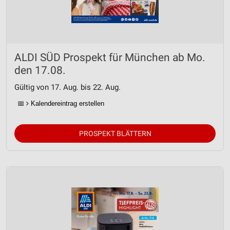
Entwicklung und Verbesserung der Angebote
Verwendung reduzierter Daten zur Auswahl von
Inhalten
ALDI SÜD Prospekt für München ab Mo.
IAB-Besonderheiten:
den 17.08.
Verwendung genauer Standortdaten
Gültig von 17. Aug. bis 22. Aug.
Geräte anhand von aktiv angeforderten
📅
Kalendereintrag erstellen
Informationen identifizieren
Nicht-IAB-Verarbeitungszwecke:
PROSPEKT BLÄTTERN
Notwendig
Performance
Funktional
Werbung