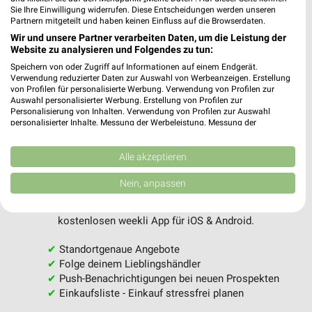
Sie Ihre Einwilligung widerrufen. Diese Entscheidungen werden unseren
Partnern mitgeteilt und haben keinen Einfluss auf die Browserdaten.
Wir und unsere Partner verarbeiten Daten, um die Leistung der
Website zu analysieren und Folgendes zu tun:
Speichern von oder Zugriff auf Informationen auf einem Endgerät.
Verwendung reduzierter Daten zur Auswahl von Werbeanzeigen. Erstellung
MEHR PROSPEKTE
von Profilen für personalisierte Werbung. Verwendung von Profilen zur
Auswahl personalisierter Werbung. Erstellung von Profilen zur
Personalisierung von Inhalten. Verwendung von Profilen zur Auswahl
personalisierter Inhalte. Messung der Werbeleistung. Messung der
Performance von Inhalten. Analyse von Zielgruppen durch Statistiken oder
Kombinationen von Daten aus verschiedenen Quellen. Entwicklung und
Verbesserung der Angebote. Verwendung reduzierter Daten zur Auswahl
Alle akzeptieren
von Inhalten.
weekli - Prospekte & Angebote App
Daten können außerhalb der Europäischen Union weitergegeben und in die
Nein, anpassen
USA gesendet werden.
Ihre Einwilligung und die cookie Richtlinie gelten ausschließlich für diese
Alle ALDI SÜD Angebote immer griffbereit – mit der
Website/App.
kostenlosen weekli App für iOS & Android.
Partnerliste anzeigen (1 IAB-Anbieter)
✔
Standortgenaue Angebote
Wir nutzen Ihre Daten für folgende Zwecke:
✔
Folge deinem Lieblingshändler
IAB-Verarbeitungszwecke:
✔
Push-Benachrichtigungen bei neuen Prospekten
Speichern von oder Zugriff auf Informationen
✔
Einkaufsliste - Einkauf stressfrei planen
auf einem Endgerät