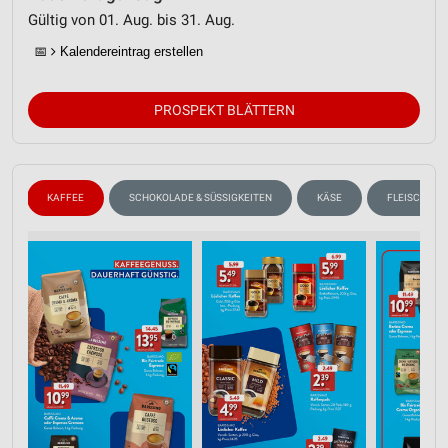
Gültig von 01. Aug. bis 31. Aug.
📅
Kalendereintrag erstellen
PROSPEKT BLÄTTERN
N
KAFFEE
SCHOKOLADE & SÜSSIGKEITEN
KÄSE
FLEISCH & W