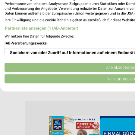
Performance von Inhalten. Analyse von Zielgruppen durch Statistiken oder Kom
und Verbesserung der Angebote. Verwendung reduzierter Daten zur Auswahl von
Daten können außerhalb der Europäischen Union weitergegeben und in die USA 
Ihre Einwilligung und die cookie Richtlinie gelten ausschließlich für diese Websit
Partnerliste anzeigen (1 IAB-Anbieter)
Wir nutzen Ihre Daten für folgende Zwecke:
IAB-Verarbeitungszwecke:
Speichern von oder Zugriff auf Informationen auf einem Endgerät
Verwendung reduzierter Daten zur Auswahl von Werbeanzeigen
Alle akzeptiere
Erstellung von Profilen für personalisierte Werbung
Nein, anpassen
Jetzt alle "Angebote ab Montag" Themen entdecken!
Verwendung von Profilen zur Auswahl personalisierter Werbung
Erstellung von Profilen zur Personalisierung von Inhalten
Verwendung von Profilen zur Auswahl personalisierter Inhalte
Messung der Werbeleistung