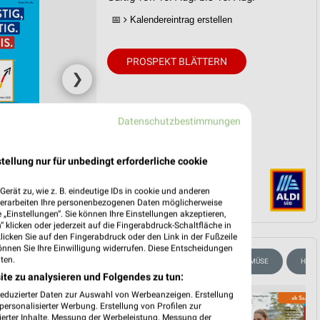
📅
Kalendereintrag erstellen
PROSPEKT BLÄTTERN
❯
Datenschutzbestimmungen
tellung nur für unbedingt erforderliche cookie
erät zu, wie z. B. eindeutige IDs in cookie und anderen
verarbeiten Ihre personenbezogenen Daten möglicherweise
„Einstellungen“. Sie können Ihre Einstellungen akzeptieren,
 klicken oder jederzeit auf die Fingerabdruck-Schaltfläche in
klicken Sie auf den Fingerabdruck oder den Link in der Fußzeile
önnen Sie Ihre Einwilligung widerrufen. Diese Entscheidungen
ten.
BATTE & GUTSCHEINE
HANDY & SMARTPHONE
OBST & GEMÜSE
HAND
ite zu analysieren und Folgendes zu tun:
reduzierter Daten zur Auswahl von Werbeanzeigen. Erstellung
ersonalisierter Werbung. Erstellung von Profilen zur
ierter Inhalte. Messung der Werbeleistung. Messung der