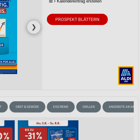
📅
Kalendereintrag erstellen
von Daten aus verschiedenen
PROSPEKT BLÄTTERN
❯
ren
T
OBST & GEMÜSE
EISCREME
GRILLEN
ANGEBOTE AB SAMS