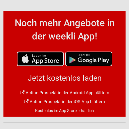
Noch mehr Angebote in
der weekli App!
Jetzt kostenlos laden
Action Prospekt in der Android App blättern
Action Prospekt in der iOS App blättern
Kostenlos im App Store erhältlich