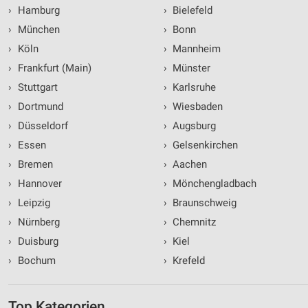
›
Hamburg
›
Bielefeld
›
München
›
Bonn
›
Köln
›
Mannheim
›
Frankfurt (Main)
›
Münster
›
Stuttgart
›
Karlsruhe
›
Dortmund
›
Wiesbaden
›
Düsseldorf
›
Augsburg
›
Essen
›
Gelsenkirchen
›
Bremen
›
Aachen
›
Hannover
›
Mönchengladbach
›
Leipzig
›
Braunschweig
›
Nürnberg
›
Chemnitz
›
Duisburg
›
Kiel
›
Bochum
›
Krefeld
Top Kategorien