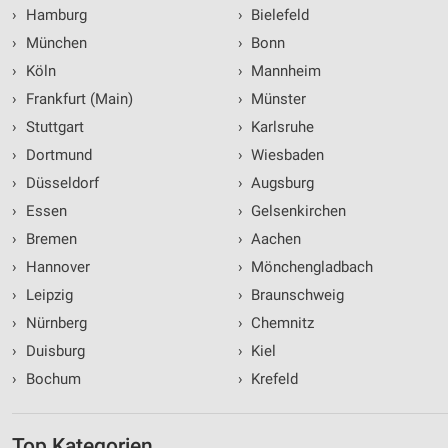
›
Hamburg
›
Bielefeld
›
München
›
Bonn
›
Köln
›
Mannheim
›
Frankfurt (Main)
›
Münster
›
Stuttgart
›
Karlsruhe
›
Dortmund
›
Wiesbaden
›
Düsseldorf
›
Augsburg
›
Essen
›
Gelsenkirchen
›
Bremen
›
Aachen
›
Hannover
›
Mönchengladbach
›
Leipzig
›
Braunschweig
›
Nürnberg
›
Chemnitz
›
Duisburg
›
Kiel
›
Bochum
›
Krefeld
Top Kategorien