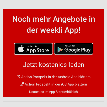
Noch mehr Angebote in
der weekli App!
Jetzt kostenlos laden
Action Prospekt in der Android App blättern
Action Prospekt in der iOS App blättern
Kostenlos im App Store erhältlich