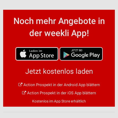
Noch mehr Angebote in
der weekli App!
Jetzt kostenlos laden
Action Prospekt in der Android App blättern
Action Prospekt in der iOS App blättern
Kostenlos im App Store erhältlich