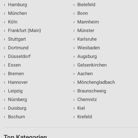
›
Hamburg
›
Bielefeld
›
München
›
Bonn
›
Köln
›
Mannheim
›
Frankfurt (Main)
›
Münster
›
Stuttgart
›
Karlsruhe
›
Dortmund
›
Wiesbaden
›
Düsseldorf
›
Augsburg
›
Essen
›
Gelsenkirchen
›
Bremen
›
Aachen
›
Hannover
›
Mönchengladbach
›
Leipzig
›
Braunschweig
›
Nürnberg
›
Chemnitz
›
Duisburg
›
Kiel
›
Bochum
›
Krefeld
Top Kategorien