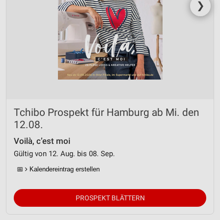
❯
Entwicklung und Verbesserung der Angebote
Verwendung reduzierter Daten zur Auswahl von
Inhalten
IAB-Besonderheiten:
Verwendung genauer Standortdaten
Geräte anhand von aktiv angeforderten
Informationen identifizieren
Tchibo Prospekt für Hamburg ab Mi. den
Nicht-IAB-Verarbeitungszwecke:
12.08.
Notwendig
Voilà, c’est moi
Performance
Gültig von 12. Aug. bis 08. Sep.
📅
Kalendereintrag erstellen
Funktional
Werbung
PROSPEKT BLÄTTERN