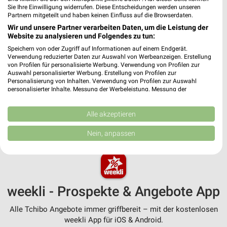
Nächste Filiale
Sie Ihre Einwilligung widerrufen. Diese Entscheidungen werden unseren
Partnern mitgeteilt und haben keinen Einfluss auf die Browserdaten.
Tchibo Filiale mit Kaffee Bar Berlin
Wir und unsere Partner verarbeiten Daten, um die Leistung der
Website zu analysieren und Folgendes zu tun:
Alexanderplatz 2
❯
10178 Berlin
Speichern von oder Zugriff auf Informationen auf einem Endgerät.
Verwendung reduzierter Daten zur Auswahl von Werbeanzeigen. Erstellung
Heute 09:00 - 20:00 Uhr |
Geöffnet
von Profilen für personalisierte Werbung. Verwendung von Profilen zur
Auswahl personalisierter Werbung. Erstellung von Profilen zur
0,68 km • Angebote: 5 Prospekte
Personalisierung von Inhalten. Verwendung von Profilen zur Auswahl
personalisierter Inhalte. Messung der Werbeleistung. Messung der
Performance von Inhalten. Analyse von Zielgruppen durch Statistiken oder
Kombinationen von Daten aus verschiedenen Quellen. Entwicklung und
Verbesserung der Angebote. Verwendung reduzierter Daten zur Auswahl
Alle akzeptieren
MEHR PROSPEKTE
von Inhalten.
Daten können außerhalb der Europäischen Union weitergegeben und in die
Nein, anpassen
USA gesendet werden.
Ihre Einwilligung und die cookie Richtlinie gelten ausschließlich für diese
Website/App.
Partnerliste anzeigen (1 IAB-Anbieter)
Wir nutzen Ihre Daten für folgende Zwecke:
weekli - Prospekte & Angebote App
IAB-Verarbeitungszwecke:
Alle Tchibo Angebote immer griffbereit – mit der kostenlosen
Speichern von oder Zugriff auf Informationen
weekli App für iOS & Android.
auf einem Endgerät