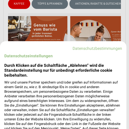
KAFFEE
TÖPFE & PFANNEN
AKTIONEN, RABATTE & GUTSCHEINE
Datenschutzbestimmungen
Datenschutzeinstellungen
Durch Klicken auf die Schaltfläche „Ablehnen“ wird die
Standardeinstellung nur für unbedingt erforderliche cookie
beibehalten.
Wir und unsere Partner speichern und/oder greifen auf Informationen auf
einem Gerät zu, wie z. B. eindeutige IDs in cookie und anderen
Browserspeichern, um personenbezogene Daten zu verarbeiten. Einige
Anbieter verarbeiten Ihre personenbezogenen Daten möglicherweise
aufgrund eines berechtigten Interesses. Um dem zu widersprechen, öffnen
Jetzt alle "Kaffee" Themen entdecken!
Sie die „Einstellungen“. Sie können Ihre Einstellungen akzeptieren, ablehnen
oder verwalten, indem Sie auf die Schaltfläche „Einstellungen verwalten“
klicken oder jederzeit auf die Fingerabdruck-Schaltfläche in der linken
unteren Ecke der Website klicken. Um Ihre Einwilligung zu widerrufen,
klicken Sie auf den Fingerabdruck oder den Link in der Fußzeile der Website
und klicken Sie auf den Menüpunkt „Meine Daten“. Auf dieser Seite können