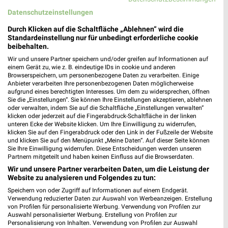
Datenschutzeinstellungen
EuroShop Prospekt für Frankfurt (Main)
Durch Klicken auf die Schaltfläche „Ablehnen“ wird die
ab Mo. den 20.07.
Standardeinstellung nur für unbedingt erforderliche cookie
beibehalten.
Ab in den Urlaub
Wir und unsere Partner speichern und/oder greifen auf Informationen auf
einem Gerät zu, wie z. B. eindeutige IDs in cookie und anderen
Gültig von 20. Jul. bis 09. Aug.
Browserspeichern, um personenbezogene Daten zu verarbeiten. Einige
Anbieter verarbeiten Ihre personenbezogenen Daten möglicherweise
📅
Kalendereintrag erstellen
aufgrund eines berechtigten Interesses. Um dem zu widersprechen, öffnen
Sie die „Einstellungen“. Sie können Ihre Einstellungen akzeptieren, ablehnen
oder verwalten, indem Sie auf die Schaltfläche „Einstellungen verwalten“
PROSPEKT BLÄTTERN
klicken oder jederzeit auf die Fingerabdruck-Schaltfläche in der linken
unteren Ecke der Website klicken. Um Ihre Einwilligung zu widerrufen,
klicken Sie auf den Fingerabdruck oder den Link in der Fußzeile der Website
und klicken Sie auf den Menüpunkt „Meine Daten“. Auf dieser Seite können
Sie Ihre Einwilligung widerrufen. Diese Entscheidungen werden unseren
Partnern mitgeteilt und haben keinen Einfluss auf die Browserdaten.
Wir und unsere Partner verarbeiten Daten, um die Leistung der
Website zu analysieren und Folgendes zu tun:
Speichern von oder Zugriff auf Informationen auf einem Endgerät.
Verwendung reduzierter Daten zur Auswahl von Werbeanzeigen. Erstellung
von Profilen für personalisierte Werbung. Verwendung von Profilen zur
Auswahl personalisierter Werbung. Erstellung von Profilen zur
Personalisierung von Inhalten. Verwendung von Profilen zur Auswahl