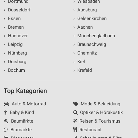
›
Dortmund
›
Wiesbaden
›
Düsseldorf
›
Augsburg
›
Essen
›
Gelsenkirchen
›
Bremen
›
Aachen
›
Hannover
›
Mönchengladbach
›
Leipzig
›
Braunschweig
›
Nürnberg
›
Chemnitz
›
Duisburg
›
Kiel
›
Bochum
›
Krefeld
Top Kategorien
Auto & Motorrad
Mode & Bekleidung
Baby & Kind
Optiker & Hörakustik
Baumärkte
Reisen & Tourismus
Biomärkte
Restaurant