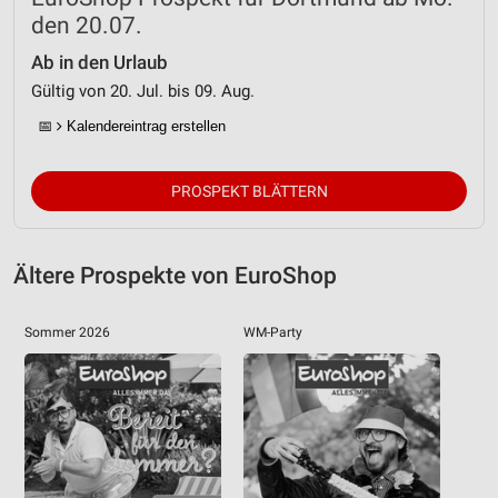
Geräte anhand von aktiv angeforderten
den 20.07.
Informationen identifizieren
Ab in den Urlaub
Nicht-IAB-Verarbeitungszwecke:
Gültig von 20. Jul. bis 09. Aug.
Notwendig
📅
Kalendereintrag erstellen
Performance
PROSPEKT BLÄTTERN
Funktional
Werbung
Ältere Prospekte von EuroShop
Sommer 2026
WM-Party