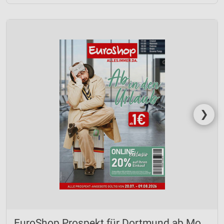
Erstellung von Profilen zur Personalisierung
von Inhalten
Verwendung von Profilen zur Auswahl
personalisierter Inhalte
Messung der Werbeleistung
Messung der Performance von Inhalten
❯
Analyse von Zielgruppen durch Statistiken oder
Kombinationen von Daten aus verschiedenen
Quellen
Entwicklung und Verbesserung der Angebote
Verwendung reduzierter Daten zur Auswahl von
Inhalten
IAB-Besonderheiten:
Verwendung genauer Standortdaten
EuroShop Prospekt für Dortmund ab Mo.