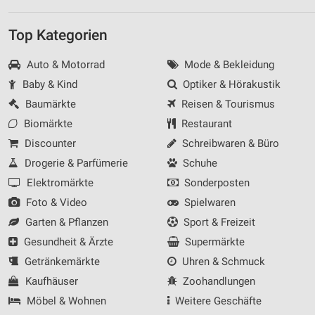
Messung der Werbeleistung
Top Kategorien
Messung der Performance von Inhalten
Auto & Motorrad
Mode & Bekleidung
Analyse von Zielgruppen durch Statistiken oder
Baby & Kind
Optiker & Hörakustik
Kombinationen von Daten aus verschiedenen
Quellen
Baumärkte
Reisen & Tourismus
Biomärkte
Restaurant
Entwicklung und Verbesserung der Angebote
Discounter
Schreibwaren & Büro
Verwendung reduzierter Daten zur Auswahl von
Drogerie & Parfümerie
Schuhe
Inhalten
Elektromärkte
Sonderposten
IAB-Besonderheiten:
Foto & Video
Spielwaren
Verwendung genauer Standortdaten
Garten & Pflanzen
Sport & Freizeit
Gesundheit & Ärzte
Supermärkte
Geräte anhand von aktiv angeforderten
Informationen identifizieren
Getränkemärkte
Uhren & Schmuck
Nicht-IAB-Verarbeitungszwecke:
Kaufhäuser
Zoohandlungen
Notwendig
Möbel & Wohnen
Weitere Geschäfte