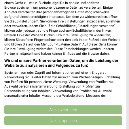
einem Gerät zu, wie z. B. eindeutige IDs in cookie und anderen
Browserspeichern, um personenbezogene Daten zu verarbeiten. Einige
Anbieter verarbeiten Ihre personenbezogenen Daten möglicherweise
aufgrund eines berechtigten Interesses. Um dem zu widersprechen, öffnen
7 km
Sie die „Einstellungen“. Sie können Ihre Einstellungen akzeptieren, ablehnen
Premio Tuning Autozubehörkatalog 2026
oder verwalten, indem Sie auf die Schaltfläche „Einstellungen verwalten“
Gültig 2026
klicken oder jederzeit auf die Fingerabdruck-Schaltfläche in der linken
unteren Ecke der Website klicken. Um Ihre Einwilligung zu widerrufen,
klicken Sie auf den Fingerabdruck oder den Link in der Fußzeile der Website
ALLE PROSPEKTE
und klicken Sie auf den Menüpunkt „Meine Daten“. Auf dieser Seite können
Sie Ihre Einwilligung widerrufen. Diese Entscheidungen werden unseren
Partnern mitgeteilt und haben keinen Einfluss auf die Browserdaten.
Wir und unsere Partner verarbeiten Daten, um die Leistung der
Website zu analysieren und Folgendes zu tun:
Prospekte und Angebote von Autoplus
Speichern von oder Zugriff auf Informationen auf einem Endgerät.
Verwendung reduzierter Daten zur Auswahl von Werbeanzeigen. Erstellung
Hier findest Du das aktuelle Prospekt sowie Angebote und
von Profilen für personalisierte Werbung. Verwendung von Profilen zur
weitere Prospekte von Autoplus. Autoplus bietet Dir unter
Auswahl personalisierter Werbung. Erstellung von Profilen zur
anderem Prospekte rund um das Thema Auto & Motorrad. Mit
Personalisierung von Inhalten. Verwendung von Profilen zur Auswahl
personalisierter Inhalte. Messung der Werbeleistung. Messung der
weekli hast Du alle Angebote und Schnäppchen von Autoplus
Performance von Inhalten. Analyse von Zielgruppen durch Statistiken oder
im Blick. Immer aktuelle Prospekte und Angebote.
Kombinationen von Daten aus verschiedenen Quellen. Entwicklung und
Schnäppchen finden und Geld sparen.
Verbesserung der Angebote. Verwendung reduzierter Daten zur Auswahl
Alle akzeptieren
von Inhalten.
Daten können außerhalb der Europäischen Union weitergegeben und in die
Nein, anpassen
USA gesendet werden.
Top Städte