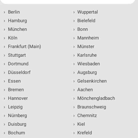
Ihre Einwilligung und die cookie Richtlinie gelten ausschließlich für diese
Website/App.
›
Berlin
›
Wuppertal
Partnerliste anzeigen (1 IAB-Anbieter)
›
Hamburg
›
Bielefeld
Wir nutzen Ihre Daten für folgende Zwecke:
›
München
›
Bonn
IAB-Verarbeitungszwecke:
›
Köln
›
Mannheim
Speichern von oder Zugriff auf Informationen
auf einem Endgerät
›
Frankfurt (Main)
›
Münster
›
Stuttgart
›
Karlsruhe
Verwendung reduzierter Daten zur Auswahl von
Werbeanzeigen
›
Dortmund
›
Wiesbaden
›
Düsseldorf
›
Augsburg
Erstellung von Profilen für personalisierte
Werbung
›
Essen
›
Gelsenkirchen
›
Bremen
›
Aachen
Verwendung von Profilen zur Auswahl
personalisierter Werbung
›
Hannover
›
Mönchengladbach
›
Leipzig
›
Braunschweig
Erstellung von Profilen zur Personalisierung
von Inhalten
›
Nürnberg
›
Chemnitz
›
Duisburg
›
Kiel
Verwendung von Profilen zur Auswahl
›
Bochum
›
Krefeld
personalisierter Inhalte