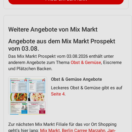
Verwendung reduzierter Daten zur Auswahl von
Werbeanzeigen
Erstellung von Profilen für personalisierte
Weitere Angebote von Mix Markt
Werbung
Angebote aus dem Mix Markt Prospekt
Verwendung von Profilen zur Auswahl
vom 03.08.
personalisierter Werbung
Das Mix Markt Prospekt vom 03.08.2026 enthält unter
Erstellung von Profilen zur Personalisierung
anderem Angebote zum Thema
Obst & Gemüse
, Eiscreme
von Inhalten
und Plätzchen Backen.
Verwendung von Profilen zur Auswahl
Obst & Gemüse Angebote
personalisierter Inhalte
Leckeres Obst & Gemüse gibt es auf
Seite 4
.
Messung der Werbeleistung
Messung der Performance von Inhalten
Analyse von Zielgruppen durch Statistiken oder
Zur nächsten Mix Markt Filiale für das vor Ort Shopping
Kombinationen von Daten aus verschiedenen
Quellen
geht's hier lang:
Mix Markt, Berlin Carree Marzahn, Jan-