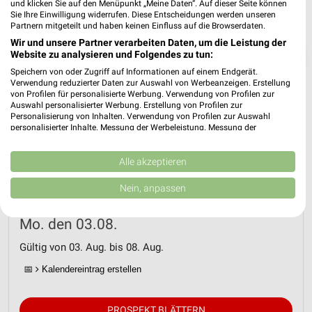
und klicken Sie auf den Menüpunkt „Meine Daten“. Auf dieser Seite können
Sie Ihre Einwilligung widerrufen. Diese Entscheidungen werden unseren
Partnern mitgeteilt und haben keinen Einfluss auf die Browserdaten.
Wir und unsere Partner verarbeiten Daten, um die Leistung der
❯
Website zu analysieren und Folgendes zu tun:
Speichern von oder Zugriff auf Informationen auf einem Endgerät.
Verwendung reduzierter Daten zur Auswahl von Werbeanzeigen. Erstellung
von Profilen für personalisierte Werbung. Verwendung von Profilen zur
Auswahl personalisierter Werbung. Erstellung von Profilen zur
Personalisierung von Inhalten. Verwendung von Profilen zur Auswahl
personalisierter Inhalte. Messung der Werbeleistung. Messung der
Performance von Inhalten. Analyse von Zielgruppen durch Statistiken oder
Kombinationen von Daten aus verschiedenen Quellen. Entwicklung und
Verbesserung der Angebote. Verwendung reduzierter Daten zur Auswahl
Alle akzeptieren
von Inhalten.
Daten können außerhalb der Europäischen Union weitergegeben und in die
Nein, anpassen
USA gesendet werden.
Mix Markt Prospekt für Düsseldorf ab
Ihre Einwilligung und die cookie Richtlinie gelten ausschließlich für diese
Website/App.
Mo. den 03.08.
Partnerliste anzeigen (1 IAB-Anbieter)
Gültig von 03. Aug. bis 08. Aug.
Wir nutzen Ihre Daten für folgende Zwecke:
📅
Kalendereintrag erstellen
IAB-Verarbeitungszwecke:
Speichern von oder Zugriff auf Informationen
auf einem Endgerät
PROSPEKT BLÄTTERN