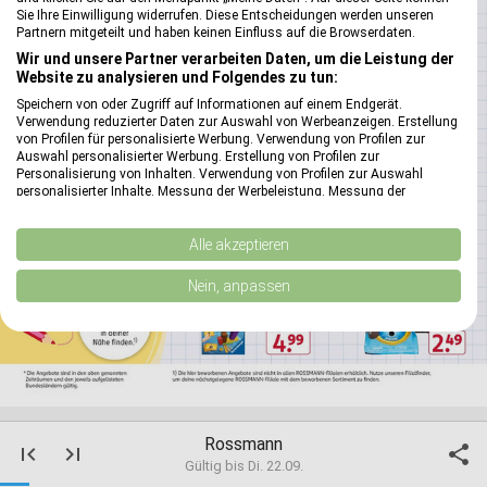
Sie Ihre Einwilligung widerrufen. Diese Entscheidungen werden unseren
Partnern mitgeteilt und haben keinen Einfluss auf die Browserdaten.
Wir und unsere Partner verarbeiten Daten, um die Leistung der
Website zu analysieren und Folgendes zu tun:
Speichern von oder Zugriff auf Informationen auf einem Endgerät.
Verwendung reduzierter Daten zur Auswahl von Werbeanzeigen. Erstellung
von Profilen für personalisierte Werbung. Verwendung von Profilen zur
Auswahl personalisierter Werbung. Erstellung von Profilen zur
Personalisierung von Inhalten. Verwendung von Profilen zur Auswahl
personalisierter Inhalte. Messung der Werbeleistung. Messung der
Performance von Inhalten. Analyse von Zielgruppen durch Statistiken oder
Kombinationen von Daten aus verschiedenen Quellen. Entwicklung und
Verbesserung der Angebote. Verwendung reduzierter Daten zur Auswahl
Alle akzeptieren
von Inhalten.
Daten können außerhalb der Europäischen Union weitergegeben und in die
Nein, anpassen
USA gesendet werden.
Ihre Einwilligung und die cookie Richtlinie gelten ausschließlich für diese
Website/App.
Partnerliste anzeigen (1 IAB-Anbieter)
Wir nutzen Ihre Daten für folgende Zwecke:
IAB-Verarbeitungszwecke:
Rossmann
first_page
last_page

Speichern von oder Zugriff auf Informationen
Gültig bis Di. 22.09.
auf einem Endgerät