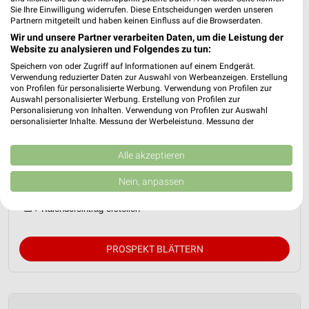
Sie Ihre Einwilligung widerrufen. Diese Entscheidungen werden unseren
Partnern mitgeteilt und haben keinen Einfluss auf die Browserdaten.
Wir und unsere Partner verarbeiten Daten, um die Leistung der
Website zu analysieren und Folgendes zu tun:
Speichern von oder Zugriff auf Informationen auf einem Endgerät.
Verwendung reduzierter Daten zur Auswahl von Werbeanzeigen. Erstellung
von Profilen für personalisierte Werbung. Verwendung von Profilen zur
Auswahl personalisierter Werbung. Erstellung von Profilen zur
Personalisierung von Inhalten. Verwendung von Profilen zur Auswahl
personalisierter Inhalte. Messung der Werbeleistung. Messung der
Performance von Inhalten. Analyse von Zielgruppen durch Statistiken oder
Kombinationen von Daten aus verschiedenen Quellen. Entwicklung und
Netto Marken-Discount Prospekt für
Verbesserung der Angebote. Verwendung reduzierter Daten zur Auswahl
Alle akzeptieren
Frankfurt (Main) ab Mo. den 10.08.
von Inhalten.
Daten können außerhalb der Europäischen Union weitergegeben und in die
Nein, anpassen
Gültig von 10. Aug. bis 15. Aug.
USA gesendet werden.
Ihre Einwilligung und die cookie Richtlinie gelten ausschließlich für diese
📅
Kalendereintrag erstellen
Website/App.
Partnerliste anzeigen (1 IAB-Anbieter)
PROSPEKT BLÄTTERN
Wir nutzen Ihre Daten für folgende Zwecke:
IAB-Verarbeitungszwecke:
Speichern von oder Zugriff auf Informationen
auf einem Endgerät