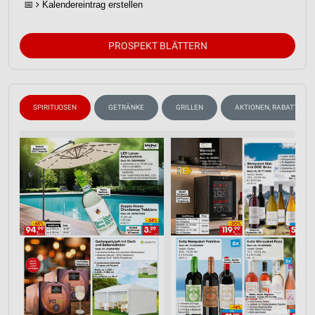
📅
Kalendereintrag erstellen
PROSPEKT BLÄTTERN
N
SPIRITUOSEN
GETRÄNKE
GRILLEN
AKTIONEN, RABATTE & 